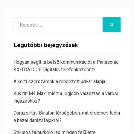
Search
KERESÉS
for:
Legutóbbi bejegyzések
Hogyan segíti a belső kommunikációt a Panasonic
KX-TDA15CE Digitális telefonközpont?
A kerti szerszámok a rendezett udvar alapjai
Kukirin M4 Max: miért a legjobb választás a városi
ingázáshoz?
Darázsirtás Balaton térségében: mit érdemes tudni
a hazai darázsfajokról?
Stílusos falburkoló lap minden felületre