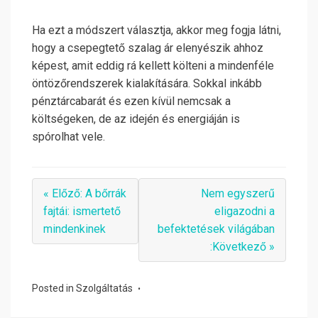
Ha ezt a módszert választja, akkor meg fogja látni,
hogy a csepegtető szalag ár elenyészik ahhoz
képest, amit eddig rá kellett költeni a mindenféle
öntözőrendszerek kialakítására. Sokkal inkább
pénztárcabarát és ezen kívül nemcsak a
költségeken, de az idején és energiáján is
spórolhat vele.
« Előző: A bőrrák
Nem egyszerű
fajtái: ismertető
eligazodni a
mindenkinek
befektetések világában
:Következő »
Posted in
Szolgáltatás