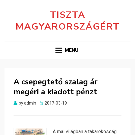
TISZTA
MAGYARORSZÁGÉRT
MENU
A csepegtető szalag ár
megéri a kiadott pénzt
Posted
by
admin
2017-03-19
on
A mai világban a takarékosság