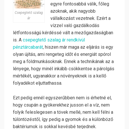
egyre fontosabbá válik, főleg
azoknak, akik nagyobb
Csepegtető szalag
vállalkozást vezetnek. Ezért a
ár
vízzel való gazdálkodás
létfontosságú kérdéssé vált a mezőgazdaságban
is. A
csepegtető szalag ár rendkívül
pénztárcabarát
, hiszen már maga az eljárás is egy
olyan újítás, ami rengeteg időt és energiát spórol
meg a földmunkásoknak. Ennek a technikának az a
lényege, hogy minél inkább csökkentse a párolgás
mértékét, ugyanakkor a növényeknek is a kellő
folyadékot eljuttathassa.
Ezt pedig ennél egyszerűbben nem is érhetné el,
hogy csupán a gyökerekhez jusson el a víz, nem
folyik feleslegesen a tövek mellé, nem kell félni a
túlöntözéstől, így pedig a gyomok és a különböző
baktériumok is sokkal kevésbé terjednek.