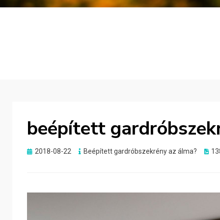
beépített gardróbszek
Posted
2018-08-22
Beépített gardróbszekrény az álma?
13
on