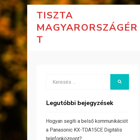
TISZTA
MAGYARORSZÁGÉR
T
Search
KERESÉS
for:
Legutóbbi bejegyzések
Hogyan segíti a belső kommunikációt
a Panasonic KX-TDA15CE Digitális
telefonközpont?