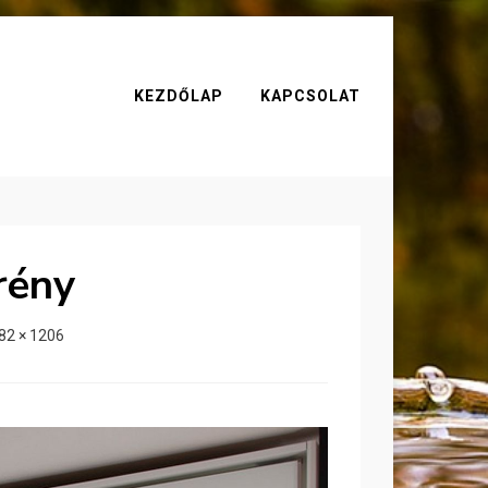
KEZDŐLAP
KAPCSOLAT
rény
82 × 1206