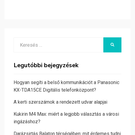
Search
KERESÉS
for:
Legutóbbi bejegyzések
Hogyan segíti a belső kommunikációt a Panasonic
KX-TDA15CE Digitális telefonközpont?
A kerti szerszámok a rendezett udvar alapjai
Kukirin M4 Max: miért a legjobb választás a városi
ingázáshoz?
Darázsirtás Balaton térségében: mit érdemes tudni