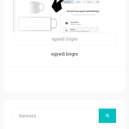
egyedi bögre
egyedi bögre
Search
KERESÉS
for: