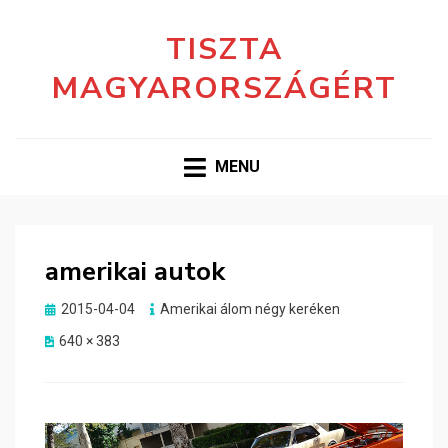
TISZTA
MAGYARORSZÁGÉRT
MENU
amerikai autok
Posted
2015-04-04
Amerikai álom négy keréken
on
640 × 383