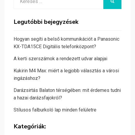
KERESÉS
for:
Legutóbbi bejegyzések
Hogyan segíti a belső kommunikációt a Panasonic
KX-TDA15CE Digitális telefonközpont?
A kerti szerszámok a rendezett udvar alapjai
Kukirin M4 Max: miért a legjobb választás a városi
ingázáshoz?
Darázsirtás Balaton térségében: mit érdemes tudni
a hazai darázsfajokról?
Stílusos falburkoló lap minden felületre
Kategóriák: