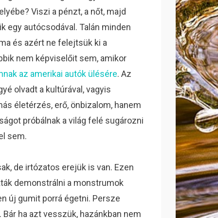
elyébe? Viszi a pénzt, a nőt, majd
zik egy autócsodával. Talán minden
lma és azért ne felejtsük ki a
bik nem képviselőit sem, amikor
nnak az amerikai autók ülésére
. Az
yé olvadt a kultúrával, vagyis
ás életérzés, erő, önbizalom, hanem
ságot próbálnak a világ felé sugározni
el sem.
k, de irtózatos erejük is van. Ezen
okták demonstrálni a monstrumok
sen új gumit porrá égetni. Persze
. Bár ha azt vesszük, hazánkban nem