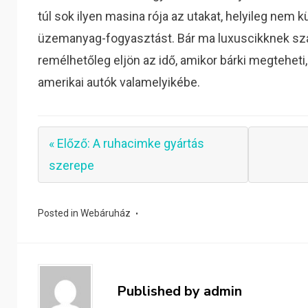
túl sok ilyen masina rója az utakat, helyileg nem
üzemanyag-fogyasztást. Bár ma luxuscikknek szám
remélhetőleg eljön az idő, amikor bárki megtehet
amerikai autók valamelyikébe.
« Előző: A ruhacimke gyártás
szerepe
Posted in
Webáruház
Published by
admin