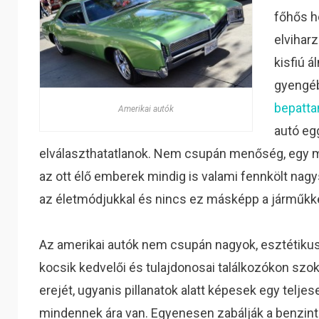
főhős h
elvihar
kisfiú á
gyengéb
bepatta
Amerikai autók
autó egg
elválaszthatatlanok. Nem csupán menőség, egy m
az ott élő emberek mindig is valami fennkölt nagy
az életmódjukkal és nincs ez másképp a járműkk
Az amerikai autók nem csupán nagyok, esztétikusa
kocsik kedvelői és tulajdonosai találkozókon sz
erejét, ugyanis pillanatok alatt képesek egy telje
mindennek ára van. Egyenesen zabálják a benzint