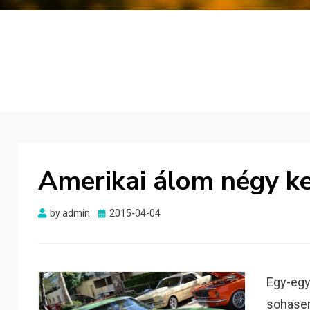
Amerikai álom négy k
Posted
by
admin
2015-04-04
on
Egy-egy
sohase