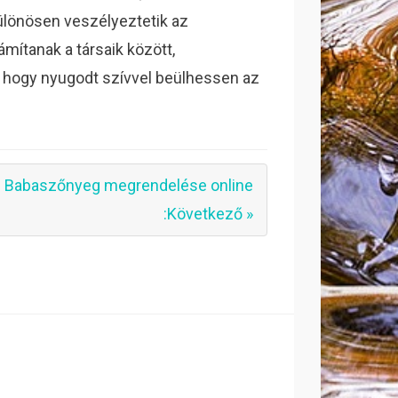
 különösen veszélyeztetik az
ítanak a társaik között,
i, hogy nyugodt szívvel beülhessen az
Babaszőnyeg megrendelése online
:Következő »