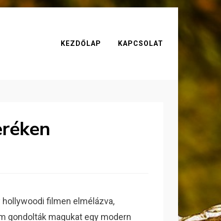
KEZDŐLAP
KAPCSOLAT
eréken
 hollywoodi filmen elmélázva,
m gondolták magukat egy modern