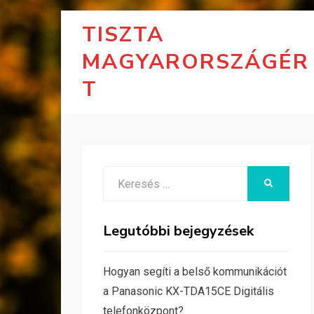
TISZTA
MAGYARORSZÁGÉR
T
Search
KERESÉS
for:
Legutóbbi bejegyzések
Hogyan segíti a belső kommunikációt
a Panasonic KX-TDA15CE Digitális
telefonközpont?