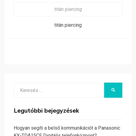
titán piercing
titán piercing
Search
KERESÉS
for:
Legutóbbi bejegyzések
Hogyan segíti a belső kommunikációt a Panasonic
KX-TDA15CE Digitális telefonközpont?