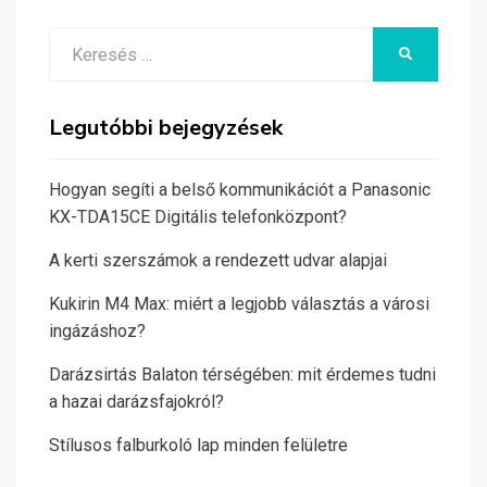
Search
KERESÉS
for:
Legutóbbi bejegyzések
Hogyan segíti a belső kommunikációt a Panasonic
KX-TDA15CE Digitális telefonközpont?
A kerti szerszámok a rendezett udvar alapjai
Kukirin M4 Max: miért a legjobb választás a városi
ingázáshoz?
Darázsirtás Balaton térségében: mit érdemes tudni
a hazai darázsfajokról?
Stílusos falburkoló lap minden felületre