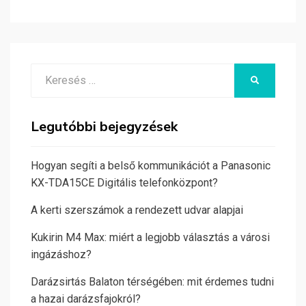
Search
KERESÉS
for:
Legutóbbi bejegyzések
Hogyan segíti a belső kommunikációt a Panasonic
KX-TDA15CE Digitális telefonközpont?
A kerti szerszámok a rendezett udvar alapjai
Kukirin M4 Max: miért a legjobb választás a városi
ingázáshoz?
Darázsirtás Balaton térségében: mit érdemes tudni
a hazai darázsfajokról?