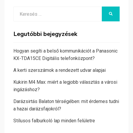
Search
KERESÉS
for:
Legutóbbi bejegyzések
Hogyan segíti a belső kommunikációt a Panasonic
KX-TDA15CE Digitális telefonközpont?
A kerti szerszámok a rendezett udvar alapjai
Kukirin M4 Max: miért a legjobb választás a városi
ingázáshoz?
Darázsirtás Balaton térségében: mit érdemes tudni
a hazai darázsfajokról?
Stílusos falburkoló lap minden felületre