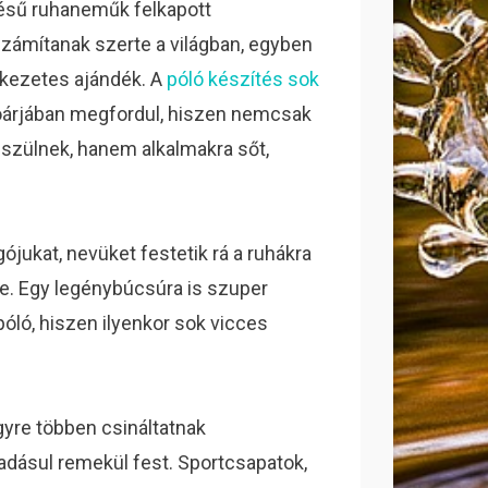
ésű ruhaneműk felkapott
ámítanak szerte a világban, egyben
kezetes ajándék. A
póló készítés sok
oárjában megfordul, hiszen nemcsak
szülnek, hanem alkalmakra sőt,
.
ójukat, nevüket festetik rá a ruhákra
le. Egy legénybúcsúra is szuper
óló, hiszen ilyenkor sok vicces
gyre többen csináltatnak
áadásul remekül fest. Sportcsapatok,