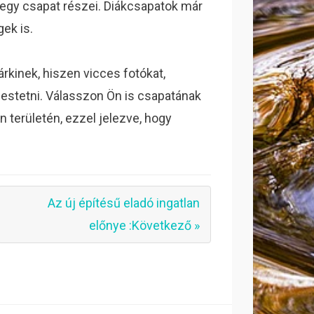
y egy csapat részei. Diákcsapatok már
ek is.
rkinek, hiszen vicces fotókat,
 festetni. Válasszon Ön is csapatának
n területén, ezzel jelezve, hogy
Az új építésű eladó ingatlan
előnye :Következő »