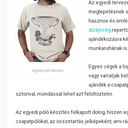
Az egyedi tervez
meglepetésnek sz
hasznos és emlé
dizájncég
repert
ajándékozásra ké
munkaruhának is
Egyes cégek a log
Egyedi póló készítés
vagy varratják be
ajándék a csapatp
sztorival, mondással lehet azt felöltöztetni.
Az egyedi póló készítés felkapott dolog, hiszen e
csapatpólókat, az összetartás jelképeként, ami r