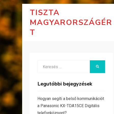
TISZTA
MAGYARORSZÁGÉR
T
Search
KERESÉS
for:
Legutóbbi bejegyzések
Hogyan segíti a belső kommunikációt
a Panasonic KX-TDA15CE Digitális
telefonközpont?