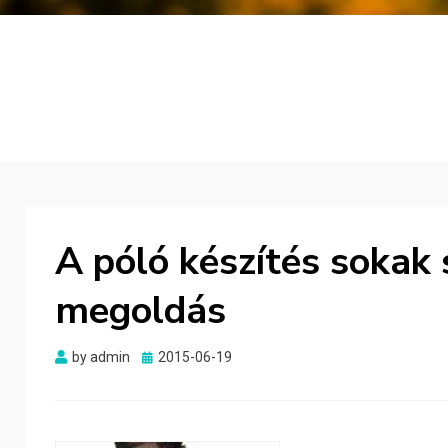
A póló készítés sokak
megoldás
Posted
by
admin
2015-06-19
on