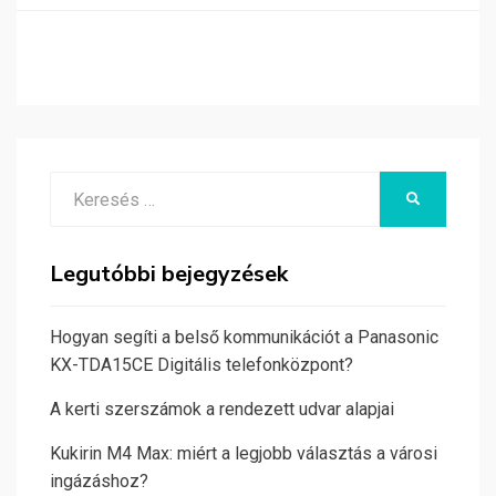
Search
KERESÉS
for:
Legutóbbi bejegyzések
Hogyan segíti a belső kommunikációt a Panasonic
KX-TDA15CE Digitális telefonközpont?
A kerti szerszámok a rendezett udvar alapjai
Kukirin M4 Max: miért a legjobb választás a városi
ingázáshoz?