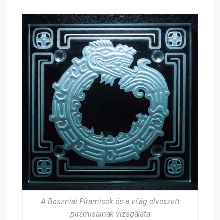
A Boszniai Piramisok és a világ elveszett
piramisainak vizsgálata