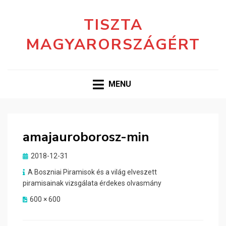
TISZTA
MAGYARORSZÁGÉRT
MENU
amajauroborosz-min
Posted
2018-12-31
on
A Boszniai Piramisok és a világ elveszett
piramisainak vizsgálata érdekes olvasmány
600 × 600