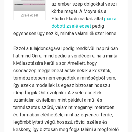
az ember szép dolgokkal veszi
körbe magát. A Moyra és a
Zselé ecset
Studio Flash márkák által
piacra
dobott zselé ecset
pedig
egyenesen úgy néz ki, mintha valami ékszer lenne.
Ezzel a tulajdonságával pedig rendkívül inspirálóan
hat mind Önre, mind pedig a vendégeire, ha a minta
kiválasztására kerül a sor. Amellett, hogy
csodaszép megjelenést adtak nekik a készítők,
természetesen nem engedtek a minőségből sem,
így ezek a modellek is egész biztosan hosszú
ideig fogják Önt szolgálni.
A zselé ecsetek
számtalan kivitelben, mint például a mű- és
természetes szőrű, valamint megannyi méretben
és formában elérhetőek, mint az egyenes, ferde,
legömbölyített végű, hosszú, rövid, széles és
keskeny, így biztosan meg fogja találni a megfelelő