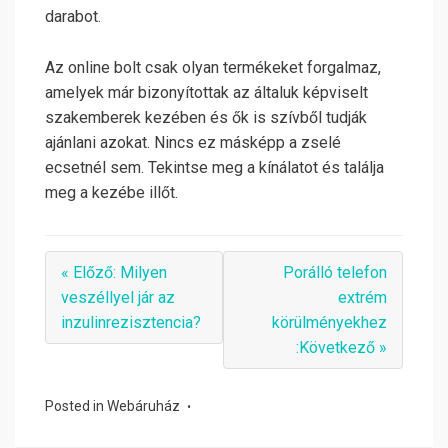
darabot.
Az online bolt csak olyan termékeket forgalmaz,
amelyek már bizonyítottak az általuk képviselt
szakemberek kezében és ők is szívből tudják
ajánlani azokat. Nincs ez másképp a zselé
ecsetnél sem. Tekintse meg a kínálatot és találja
meg a kezébe illőt.
« Előző: Milyen
Porálló telefon
veszéllyel jár az
extrém
inzulinrezisztencia?
körülményekhez
:Következő »
Posted in
Webáruház