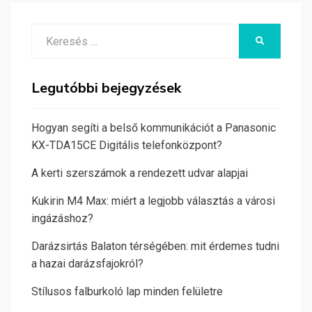
Search
KERESÉS
for:
Legutóbbi bejegyzések
Hogyan segíti a belső kommunikációt a Panasonic
KX-TDA15CE Digitális telefonközpont?
A kerti szerszámok a rendezett udvar alapjai
Kukirin M4 Max: miért a legjobb választás a városi
ingázáshoz?
Darázsirtás Balaton térségében: mit érdemes tudni
a hazai darázsfajokról?
Stílusos falburkoló lap minden felületre