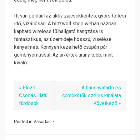
Itt van például az aktív zajcsökkentés, gyors töltési
idő, vízállóság. A blitzwolf.shop webáruházban
kapható wireless fülhallgató hangzása is
fantasztikus, az üzemideje hosszú, viselése
kényelmes. Könnyen kezelhető csupán pár
gombnyomással. Az ár/érték arány több, mint
kiváló.
« Előző:
A harisnyatartó és
Csodás illatú
combkötők széles kínálata
fürdősók
:Következő »
Posted in
Vásárlás