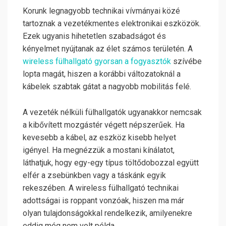
Korunk legnagyobb technikai vívmányai közé
tartoznak a vezetékmentes elektronikai eszközök.
Ezek ugyanis hihetetlen szabadságot és
kényelmet nyújtanak az élet számos területén. A
wireless fülhallgató gyorsan a fogyasztók
szívébe
lopta magát, hiszen a korábbi változatoknál a
kábelek szabtak gátat a nagyobb mobilitás felé.
A vezeték nélküli fülhallgatók ugyanakkor nemcsak
a kibővített mozgástér végett népszerűek. Ha
kevesebb a kábel, az eszköz kisebb helyet
igényel. Ha megnézzük a mostani kínálatot,
láthatjuk, hogy egy-egy típus töltődobozzal együtt
elfér a zsebünkben vagy a táskánk egyik
rekeszében. A wireless fülhallgató technikai
adottságai is roppant vonzóak, hiszen ma már
olyan tulajdonságokkal rendelkezik, amilyenekre
eddig még nem volt példa.