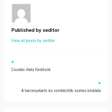
Published by
seditor
View all posts by seditor
Bejegyzés
<
navigáció
Csodás illatú fürdősók
>
A harisnyatartó és combkötők széles kínálata