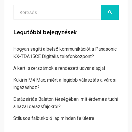
Search
KERESÉS
for:
Legutóbbi bejegyzések
Hogyan segíti a belső kommunikációt a Panasonic
KX-TDA15CE Digitális telefonközpont?
A kerti szerszámok a rendezett udvar alapjai
Kukirin M4 Max: miért a legjobb választás a városi
ingázáshoz?
Darázsirtás Balaton térségében: mit érdemes tudni
a hazai darázsfajokról?
Stílusos falburkoló lap minden felületre