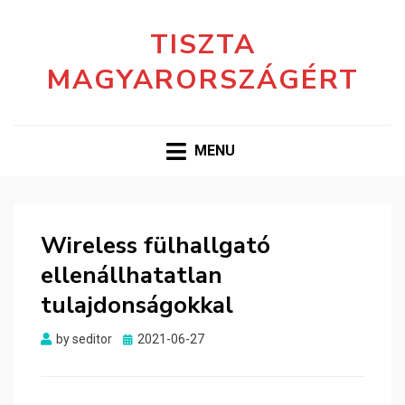
TISZTA
MAGYARORSZÁGÉRT
MENU
Wireless fülhallgató
ellenállhatatlan
tulajdonságokkal
Posted
by
seditor
2021-06-27
on