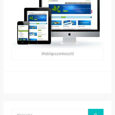
Weblapszerkesztő
Search