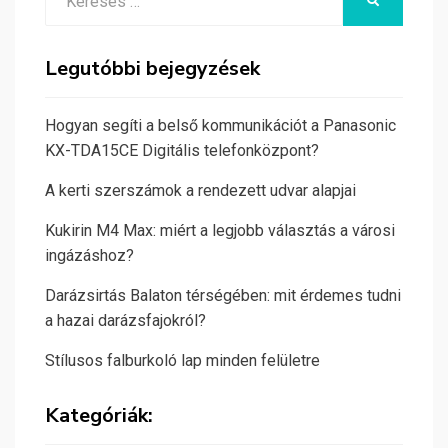
KERESÉS
for:
Legutóbbi bejegyzések
Hogyan segíti a belső kommunikációt a Panasonic
KX-TDA15CE Digitális telefonközpont?
A kerti szerszámok a rendezett udvar alapjai
Kukirin M4 Max: miért a legjobb választás a városi
ingázáshoz?
Darázsirtás Balaton térségében: mit érdemes tudni
a hazai darázsfajokról?
Stílusos falburkoló lap minden felületre
Kategóriák: