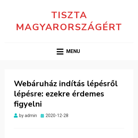
TISZTA
MAGYARORSZÁGÉRT
MENU
Webáruház indítás lépésről
lépésre: ezekre érdemes
figyelni
Posted
by
admin
2020-12-28
on