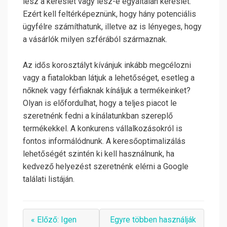
lesz a kereslet vagy lesz-e egyáltalán kereslet.
Ezért kell feltérképeznünk, hogy hány potenciális
ügyfélre számíthatunk, illetve az is lényeges, hogy
a vásárlók milyen szférából származnak.
Az idős korosztályt kívánjuk inkább megcélozni
vagy a fiatalokban látjuk a lehetőséget, esetleg a
nőknek vagy férfiaknak kínáljuk a termékeinket?
Olyan is előfordulhat, hogy a teljes piacot le
szeretnénk fedni a kínálatunkban szereplő
termékekkel. A konkurens vállalkozásokról is
fontos informálódnunk. A keresőoptimalizálás
lehetőségét szintén ki kell használnunk, ha
kedvező helyezést szeretnénk elérni a Google
találati listáján.
« Előző: Igen
Egyre többen használják