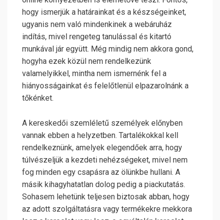
hogy ismerjük a határainkat és a készségeinket,
ugyanis nem való mindenkinek a webáruház
indítás, mivel rengeteg tanulással és kitartó
munkával jár együtt. Még mindig nem akkora gond,
hogyha ezek közül nem rendelkezünk
valamelyikkel, mintha nem ismernénk fel a
hiányosságainkat és felelőtlenül elpazarolnánk a
tőkénket.
A kereskedői szemléletű személyek előnyben
vannak ebben a helyzetben. Tartalékokkal kell
rendelkeznünk, amelyek elegendőek arra, hogy
túlvészeljük a kezdeti nehézségeket, mivel nem
fog minden egy csapásra az ölünkbe hullani. A
másik kihagyhatatlan dolog pedig a piackutatás.
Sohasem lehetünk teljesen biztosak abban, hogy
az adott szolgáltatásra vagy termékekre mekkora