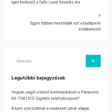
navigáció
Igen kedvező a Safe Laser kezelés ára
>
Egyre többen használják ezt a budapesti
irodakeresőt
Search
KERESÉS
for:
Legutóbbi bejegyzések
Hogyan segíti a belső kommunikációt a Panasonic
KX-TDA15CE Digitális telefonközpont?
A kerti szerszámok a rendezett udvar alapjai