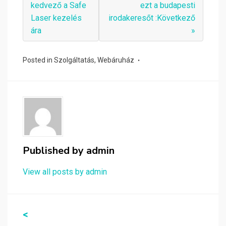
kedvező a Safe
ezt a budapesti
Laser kezelés
irodakeresőt :Következő
ára
»
Posted in
Szolgáltatás
,
Webáruház
Published by
admin
View all posts by admin
Bejegyzés
<