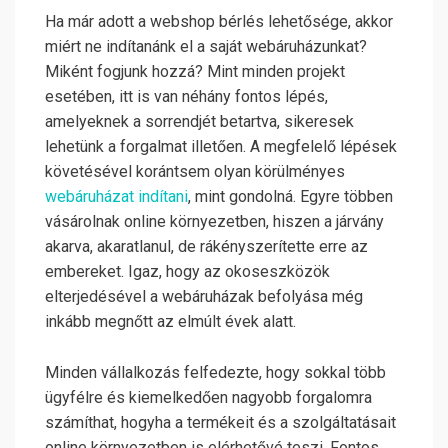
Ha már adott a webshop bérlés lehetősége, akkor
miért ne indítanánk el a saját webáruházunkat?
Miként fogjunk hozzá? Mint minden projekt
esetében, itt is van néhány fontos lépés,
amelyeknek a sorrendjét betartva, sikeresek
lehetünk a forgalmat illetően. A megfelelő lépések
követésével korántsem olyan körülményes
webáruházat indítani
, mint gondolná. Egyre többen
vásárolnak online környezetben, hiszen a járvány
akarva, akaratlanul, de rákényszerítette erre az
embereket. Igaz, hogy az okoseszközök
elterjedésével a webáruházak befolyása még
inkább megnőtt az elmúlt évek alatt.
Minden vállalkozás felfedezte, hogy sokkal több
ügyfélre és kiemelkedően nagyobb forgalomra
számíthat, hogyha a termékeit és a szolgáltatásait
online környezetben is elérhetővé teszi. Fontos,