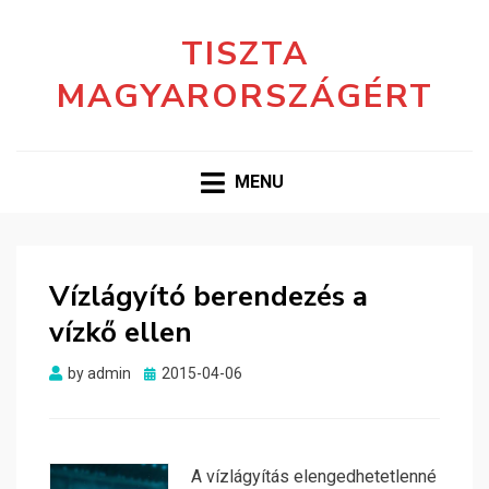
TISZTA
MAGYARORSZÁGÉRT
MENU
Vízlágyító berendezés a
vízkő ellen
Posted
by
admin
2015-04-06
on
A vízlágyítás elengedhetetlenné