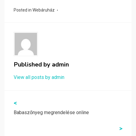
Posted in
Webáruház
Published by
admin
View all posts by admin
Bejegyzés
<
navigáció
Babaszőnyeg megrendelése online
>