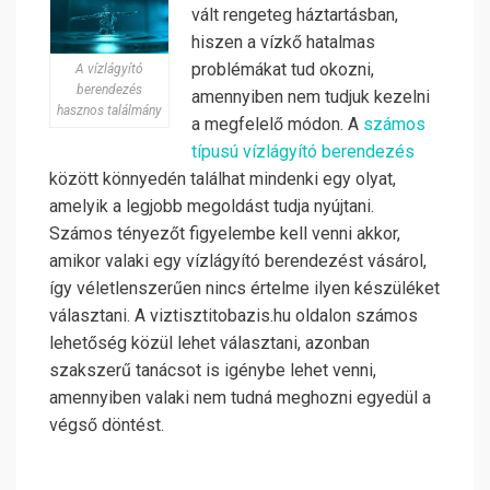
vált rengeteg háztartásban,
hiszen a vízkő hatalmas
problémákat tud okozni,
A vízlágyító
berendezés
amennyiben nem tudjuk kezelni
hasznos találmány
a megfelelő módon. A
számos
típusú vízlágyító berendezés
között könnyedén találhat mindenki egy olyat,
amelyik a legjobb megoldást tudja nyújtani.
Számos tényezőt figyelembe kell venni akkor,
amikor valaki egy vízlágyító berendezést vásárol,
így véletlenszerűen nincs értelme ilyen készüléket
választani. A viztisztitobazis.hu oldalon számos
lehetőség közül lehet választani, azonban
szakszerű tanácsot is igénybe lehet venni,
amennyiben valaki nem tudná meghozni egyedül a
végső döntést.