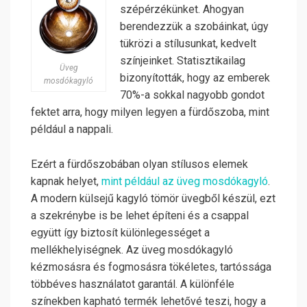
szépérzékünket. Ahogyan
berendezzük a szobáinkat, úgy
tükrözi a stílusunkat, kedvelt
színjeinket. Statisztikailag
Üveg
bizonyították, hogy az emberek
mosdókagyló
70%-a sokkal nagyobb gondot
fektet arra, hogy milyen legyen a fürdőszoba, mint
például a nappali.
Ezért a fürdőszobában olyan stílusos elemek
kapnak helyet,
mint például az üveg mosdókagyló
.
A modern külsejű kagyló tömör üvegből készül, ezt
a szekrénybe is be lehet építeni és a csappal
együtt így biztosít különlegességet a
mellékhelyiségnek.
Az üveg mosdókagyló
kézmosásra és fogmosásra tökéletes, tartóssága
többéves használatot garantál. A különféle
színekben kapható termék lehetővé teszi, hogy a