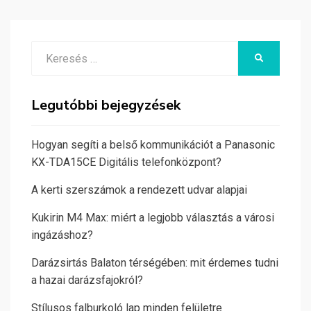
Search
KERESÉS
for:
Legutóbbi bejegyzések
Hogyan segíti a belső kommunikációt a Panasonic
KX-TDA15CE Digitális telefonközpont?
A kerti szerszámok a rendezett udvar alapjai
Kukirin M4 Max: miért a legjobb választás a városi
ingázáshoz?
Darázsirtás Balaton térségében: mit érdemes tudni
a hazai darázsfajokról?
Stílusos falburkoló lap minden felületre