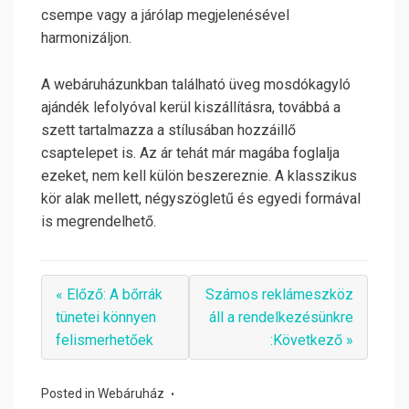
csempe vagy a járólap megjelenésével
harmonizáljon.
A webáruházunkban található üveg mosdókagyló
ajándék lefolyóval kerül kiszállításra, továbbá a
szett tartalmazza a stílusában hozzáillő
csaptelepet is. Az ár tehát már magába foglalja
ezeket, nem kell külön beszereznie. A klasszikus
kör alak mellett, négyszögletű és egyedi formával
is megrendelhető.
« Előző: A bőrrák
Számos reklámeszköz
tünetei könnyen
áll a rendelkezésünkre
felismerhetőek
:Következő »
Posted in
Webáruház