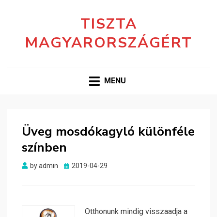
TISZTA
MAGYARORSZÁGÉRT
MENU
Üveg mosdókagyló különféle
színben
Posted
by
admin
2019-04-29
on
Otthonunk mindig visszaadja a