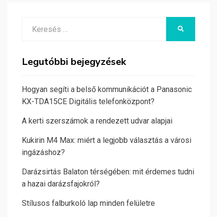
Search
KERESÉS
for:
Legutóbbi bejegyzések
Hogyan segíti a belső kommunikációt a Panasonic
KX-TDA15CE Digitális telefonközpont?
A kerti szerszámok a rendezett udvar alapjai
Kukirin M4 Max: miért a legjobb választás a városi
ingázáshoz?
Darázsirtás Balaton térségében: mit érdemes tudni
a hazai darázsfajokról?
Stílusos falburkoló lap minden felületre