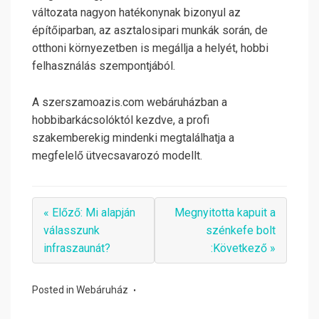
változata nagyon hatékonynak bizonyul az
építőiparban, az asztalosipari munkák során, de
otthoni környezetben is megállja a helyét, hobbi
felhasználás szempontjából.
A szerszamoazis.com webáruházban a
hobbibarkácsolóktól kezdve, a profi
szakemberekig mindenki megtalálhatja a
megfelelő ütvecsavarozó modellt.
« Előző: Mi alapján
Megnyitotta kapuit a
válasszunk
szénkefe bolt
infraszaunát?
:Következő »
Posted in
Webáruház