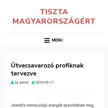
TISZTA
MAGYARORSZÁGÉRT
MENU
Ütvecsavarozó profiknak
tervezve
Posted
by
admin
2019-09-17
on
Jelentős mennyiségű energiát spórolhatunk meg,