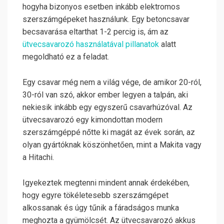
hogyha bizonyos esetben inkább elektromos
szerszámgépeket használunk. Egy betoncsavar
becsavarása eltarthat 1-2 percig is, ám az
ütvecsavarozó használatával pillanatok
alatt
megoldható ez a feladat.
Egy csavar még nem a világ vége, de amikor 20-ról,
30-ról van szó, akkor ember legyen a talpán, aki
nekiesik inkább egy egyszerű csavarhúzóval. Az
ütvecsavarozó egy kimondottan modern
szerszámgéppé nőtte ki magát az évek során, az
olyan gyártóknak köszönhetően, mint a Makita vagy
a Hitachi.
Igyekeztek megtenni mindent annak érdekében,
hogy egyre tökéletesebb szerszámgépet
alkossanak és úgy tűnik a fáradságos munka
meghozta a gyümölcsét. Az ütvecsavarozó akkus