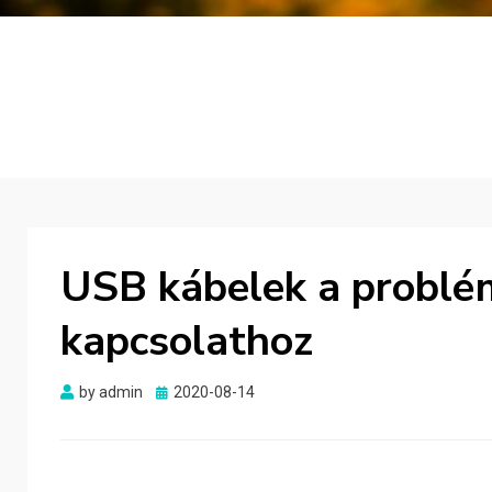
USB kábelek a problé
kapcsolathoz
Posted
by
admin
2020-08-14
on