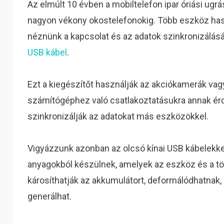
Az elmúlt 10 évben a mobiltelefon ipar óriási ugrá
nagyon vékony okostelefonokig. Több eszköz ha
néznünk a kapcsolat és az adatok szinkronizálásá
USB kábel
.
Ezt a kiegészítőt használják az akciókamerák vag
számítógéphez való csatlakoztatásukra annak érd
szinkronizálják az adatokat más eszközökkel.
Vigyázzunk azonban az olcsó kínai USB kábelekk
anyagokból készülnek, amelyek az eszköz és a t
károsíthatják az akkumulátort, deformálódhatna
generálhat.