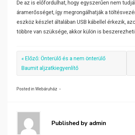
De az is előfordulhat, hogy egyszerűen nem tudjá
áramerősséget, így megrongálhatják a töltésvezér
eszköz készlet általában USB kábellel érkezik, azo
többre van szüksége, akkor külön is beszerezheti
« Előző: Önterülő és a nem önterülő
Baumit aljzatkiegyenlítő
Posted in
Webáruház
Published by
admin