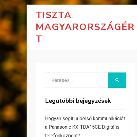
TISZTA
MAGYARORSZÁGÉR
T
Search
KERESÉS
for:
Legutóbbi bejegyzések
Hogyan segíti a belső kommunikációt
a Panasonic KX-TDA15CE Digitális
telefonközpont?