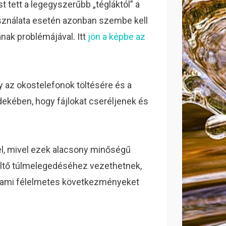
st tett a legegyszerűbb „tégláktól” a
sználata esetén azonban szembe kell
nak problémájával. Itt
jön a képbe az
y az okostelefonok töltésére és a
ekében, hogy fájlokat cseréljenek és
el, mivel ezek alacsony minőségű
öltő túlmelegedéséhez vezethetnek,
k, ami félelmetes következményeket