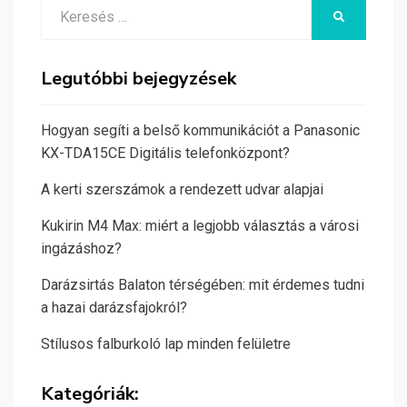
Search
KERESÉS
for:
Legutóbbi bejegyzések
Hogyan segíti a belső kommunikációt a Panasonic
KX-TDA15CE Digitális telefonközpont?
A kerti szerszámok a rendezett udvar alapjai
Kukirin M4 Max: miért a legjobb választás a városi
ingázáshoz?
Darázsirtás Balaton térségében: mit érdemes tudni
a hazai darázsfajokról?
Stílusos falburkoló lap minden felületre
Kategóriák: