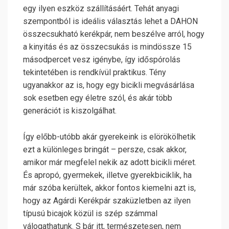
egy ilyen eszköz szállításáért. Tehát anyagi
szempontból is ideális választás lehet a DAHON
összecsukható kerékpár, nem beszélve arról, hogy
a kinyitás és az összecsukás is mindössze 15
másodpercet vesz igénybe, így időspórolás
tekintetében is rendkívül praktikus. Tény
ugyanakkor az is, hogy egy bicikli megvásárlása
sok esetben egy életre szól, és akár több
generációt is kiszolgálhat.
Így előbb-utóbb akár gyerekeink is elörökölhetik
ezt a különleges bringát – persze, csak akkor,
amikor már megfelel nekik az adott bicikli méret.
És apropó, gyermekek, illetve gyerekbiciklik, ha
már szóba kerültek, akkor fontos kiemelni azt is,
hogy az Agárdi Kerékpár szaküzletben az ilyen
típusú bicajok közül is szép számmal
válogathatunk. S bár itt, természetesen, nem