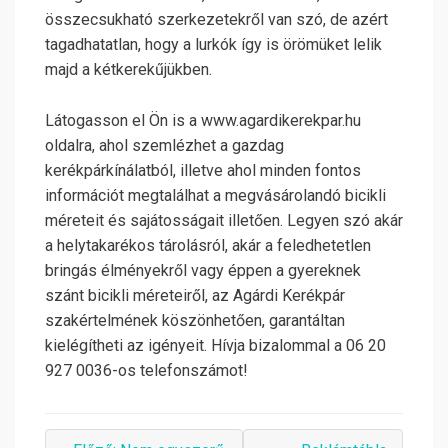
összecsukható szerkezetekről van szó, de azért
tagadhatatlan, hogy a lurkók így is örömüket lelik
majd a kétkerekűjükben.
Látogasson el Ön is a www.agardikerekpar.hu
oldalra, ahol szemlézhet a gazdag
kerékpárkínálatból, illetve ahol minden fontos
információt megtalálhat a megvásárolandó bicikli
méreteit és sajátosságait illetően. Legyen szó akár
a helytakarékos tárolásról, akár a feledhetetlen
bringás élményekről vagy éppen a gyereknek
szánt bicikli méreteiről, az Agárdi Kerékpár
szakértelmének köszönhetően, garantáltan
kielégítheti az igényeit. Hívja bizalommal a 06 20
927 0036-os telefonszámot!