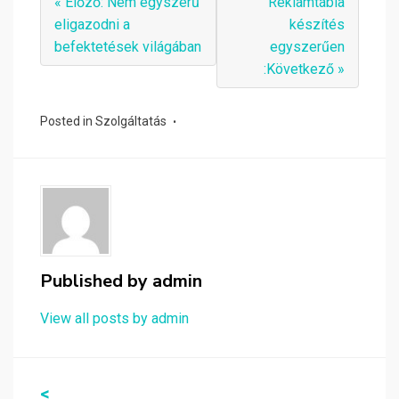
« Előző: Nem egyszerű
Reklámtábla
eligazodni a
készítés
befektetések világában
egyszerűen
:Következő »
Posted in
Szolgáltatás
Published by
admin
View all posts by admin
Bejegyzés
<