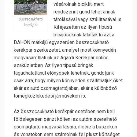
vásárolnak biciklit, mert
rendszerint gond lehet annak
tárolásával vagy szállításával is.
Összecsukható
kerékpár
Kifejezetten az ilyen típusú
bicajosoknak találták ki azt a
DAHON márkájú egyszerűen összecsukható
kerékpár szerkezetet, amelyet most könnyedén
megvásárolhatunk az Agárdi Kerékpár online
szaküzletben. Az ilyen típusú bringák
tagadhatatlanul előnyösek lehetnek, gondoljunk
csak arra, hogy milyen könnyedén szállíthatjuk őket
akár az autó csomagtartójában, akár a különböző
tömegközlekedési járműveken is.
Az összecsukható kerékpár esetében nem kell
fölöslegesen pénzt költeni az autóra szerelhető
csomagtartó megvásárlására, illetve a buszokon
és vonatokon sem számolnak fel plusz költséget