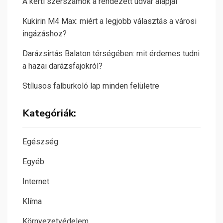
A kerti szerszámok a rendezett udvar alapjai
Kukirin M4 Max: miért a legjobb választás a városi
ingázáshoz?
Darázsirtás Balaton térségében: mit érdemes tudni
a hazai darázsfajokról?
Stílusos falburkoló lap minden felületre
Kategóriák:
Egészség
Egyéb
Internet
Klíma
Környezetvédelem