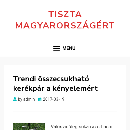
TISZTA
MAGYARORSZÁGÉRT
MENU
Trendi összecsukható
kerékpár a kényelemért
Posted
by
admin
2017-03-19
on
Valószínűleg sokan azért nem