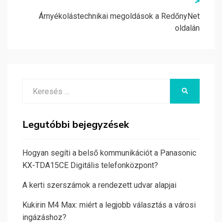
>
Árnyékolástechnikai megoldások a RedőnyNet
oldalán
Search
KERESÉS
for:
Legutóbbi bejegyzések
Hogyan segíti a belső kommunikációt a Panasonic
KX-TDA15CE Digitális telefonközpont?
A kerti szerszámok a rendezett udvar alapjai
Kukirin M4 Max: miért a legjobb választás a városi
ingázáshoz?