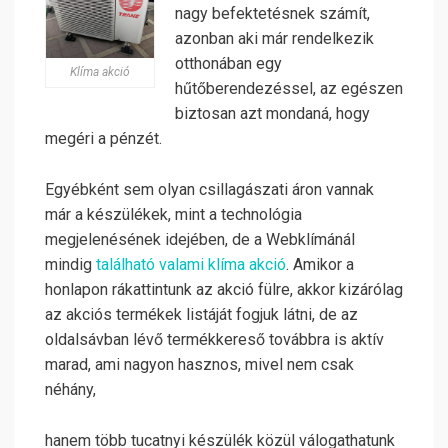
nagy befektetésnek számít,
azonban aki már rendelkezik
otthonában egy
Klíma akció
hűtőberendezéssel, az egészen
biztosan azt mondaná, hogy
megéri a pénzét.
Egyébként sem olyan csillagászati áron vannak
már a készülékek, mint a technológia
megjelenésének idejében, de a Webklímánál
mindig
található valami klíma akció
. Amikor a
honlapon rákattintunk az akció fülre, akkor kizárólag
az akciós termékek listáját fogjuk látni, de az
oldalsávban lévő termékkereső továbbra is aktív
marad, ami nagyon hasznos, mivel nem csak
néhány,
hanem több tucatnyi készülék közül válogathatunk