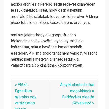
akciós áron, és a kereső segítségével könnyedén
leszűkíthetjük a listát, hogy csak a nekünk
megfelelő készülékek legyenek felsorolva. A klíma
akció többféle márkás készülékre is érvényes,
ami azt jelenti, hogy a legpopulárisabb
légkondicionálók között ugyanúgy találunk
leárazottat, mint a kevésbé ismert márkák
esetében. A klíma akció tehát nem válogat, viszont
nekünk igenis megvan a lehetőségünk a
választásra a bő kínálatnak köszönhetően.
« Előző:
Árnyékolástechnikai
Egzotikus
megoldások a
nyaralás egy
RedőnyNet oldalán
varázslatos
:Következő »