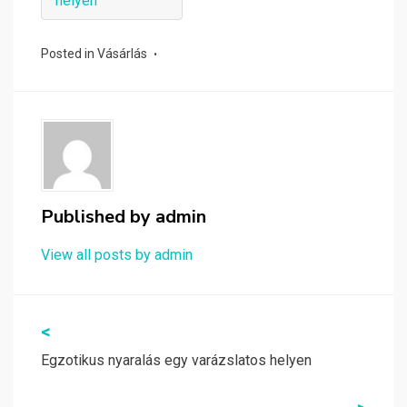
helyen
Posted in
Vásárlás
Published by
admin
View all posts by admin
Bejegyzés
<
navigáció
Egzotikus nyaralás egy varázslatos helyen