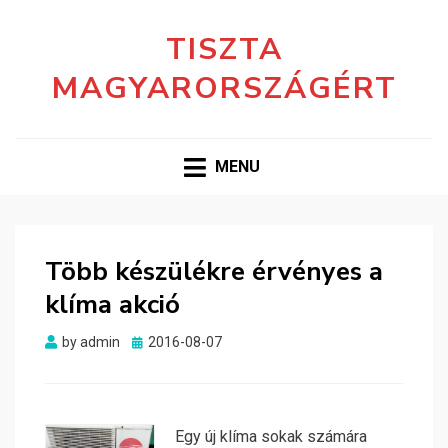
TISZTA
MAGYARORSZÁGÉRT
MENU
Több készülékre érvényes a
klíma akció
Posted
by
admin
2016-08-07
on
Egy új klíma sokak számára