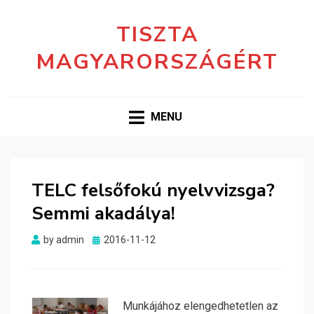
TISZTA
MAGYARORSZÁGÉRT
MENU
TELC felsőfokú nyelvvizsga?
Semmi akadálya!
Posted
by
admin
2016-11-12
on
Munkájához elengedhetetlen az