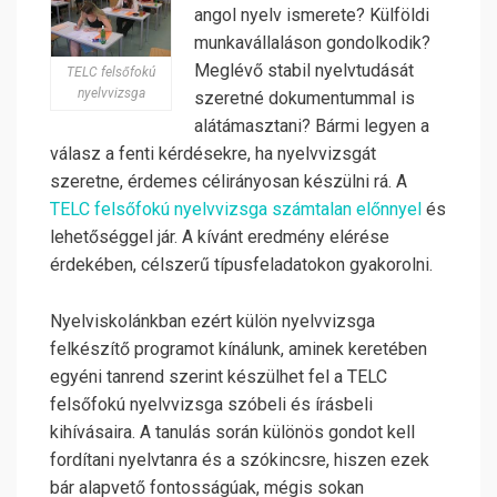
angol nyelv ismerete? Külföldi
munkavállaláson gondolkodik?
Meglévő stabil nyelvtudását
TELC felsőfokú
nyelvvizsga
szeretné dokumentummal is
alátámasztani? Bármi legyen a
válasz a fenti kérdésekre, ha nyelvvizsgát
szeretne, érdemes célirányosan készülni rá. A
TELC felsőfokú nyelvvizsga számtalan előnnyel
és
lehetőséggel jár. A kívánt eredmény elérése
érdekében, célszerű típusfeladatokon gyakorolni.
Nyelviskolánkban ezért külön nyelvvizsga
felkészítő programot kínálunk, aminek keretében
egyéni tanrend szerint készülhet fel a TELC
felsőfokú nyelvvizsga szóbeli és írásbeli
kihívásaira. A tanulás során különös gondot kell
fordítani nyelvtanra és a szókincsre, hiszen ezek
bár alapvető fontosságúak, mégis sokan