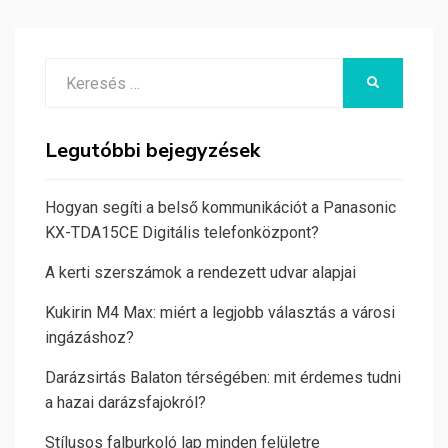
Search
KERESÉS
for:
Legutóbbi bejegyzések
Hogyan segíti a belső kommunikációt a Panasonic
KX-TDA15CE Digitális telefonközpont?
A kerti szerszámok a rendezett udvar alapjai
Kukirin M4 Max: miért a legjobb választás a városi
ingázáshoz?
Darázsirtás Balaton térségében: mit érdemes tudni
a hazai darázsfajokról?
Stílusos falburkoló lap minden felületre