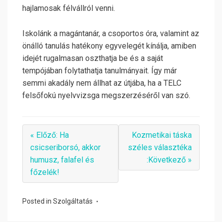
hajlamosak félvállról venni.
Iskolánk a magántanár, a csoportos óra, valamint az
önálló tanulás hatékony egyvelegét kínálja, amiben
idejét rugalmasan oszthatja be és a saját
tempójában folytathatja tanulmányait. Így már
semmi akadály nem állhat az útjába, ha a TELC
felsőfokú nyelvvizsga megszerzéséről van szó.
« Előző: Ha
Kozmetikai táska
csicseriborsó, akkor
széles választéka
humusz, falafel és
:Következő »
főzelék!
Posted in
Szolgáltatás