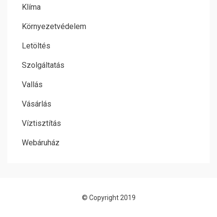
Klíma
Környezetvédelem
Letöltés
Szolgáltatás
Vallás
Vásárlás
Víztisztítás
Webáruház
© Copyright 2019
Allium Theme by
TemplateLens
⋅
Powered by
WordPress