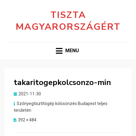
TISZTA
MAGYARORSZÁGÉRT
MENU
takaritogepkolcsonzo-min
Posted
2021-11-30
on
Szőnyegtisztítógép kölcsönzés Budapest teljes
területén
392 × 484