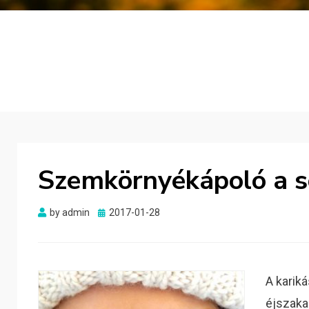
Szemkörnyékápoló a s
Posted
by
admin
2017-01-28
on
A karik
éjszaka