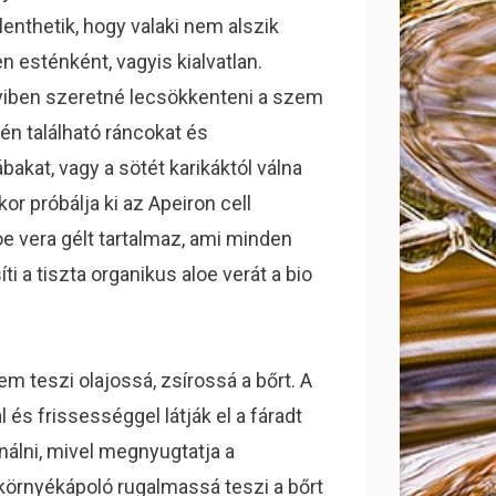
elenthetik, hogy valaki nem alszik
n esténként, vagyis kialvatlan.
ben szeretné lecsökkenteni a szem
én található ráncokat és
bakat, vagy a sötét karikáktól válna
or próbálja ki az Apeiron cell
 vera gélt tartalmaz, ami minden
i a tiszta organikus aloe verát a bio
 teszi olajossá, zsírossá a bőrt. A
 és frissességgel látják el a fáradt
nálni, mivel megnyugtatja a
környékápoló rugalmassá teszi a bőrt