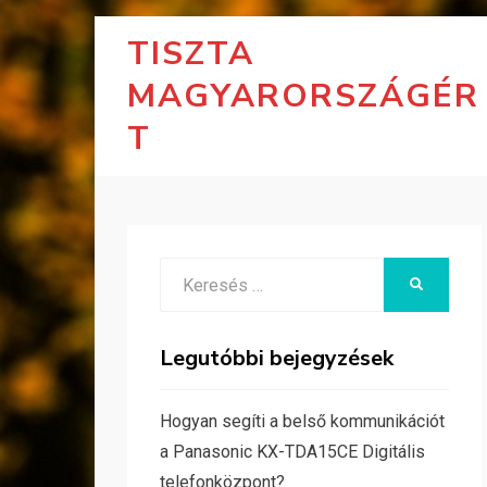
TISZTA
MAGYARORSZÁGÉR
T
Search
KERESÉS
for:
Legutóbbi bejegyzések
Hogyan segíti a belső kommunikációt
a Panasonic KX-TDA15CE Digitális
telefonközpont?