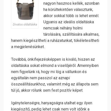
nagyon hasznos kellék, azonban
ha körültekintően választunk,
akkor sokkal több is lehet ennél.
Ugyanis az ideális oldaltáska
Divatos oldaltáska
nemcsak néhány holmi
tárolására, szállítására alkalmas,
hanem kiegészítheti a ruházatunkat, tökéletesítheti
a megjelenésünket.
Továbbá, önkifejezésképpen is kiváló, hiszen az
oldaltáska sokat elmond a viselőjéről. Amennyiben
nem figyelünk rá, hogy mi lóg a vállunkon és
egyáltalán nem passzol az aznapi
összeállításunkhoz, valamint még az állapota sem
túl jó, akkor rólunk sem fest pozitív képet.
Igénytelenségre, hanyagságra utalhat egy ilyen
kiegészítő, pedig lehet csak nem volt időnk a