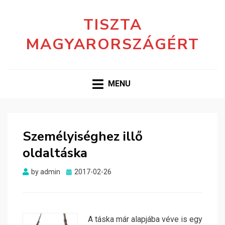
TISZTA
MAGYARORSZÁGÉRT
MENU
Személyiséghez illő
oldaltáska
Posted
by
admin
2017-02-26
on
A táska már alapjába véve is egy