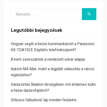
Search
KERESÉS
for:
Legutóbbi bejegyzések
Hogyan segíti a belső kommunikációt a Panasonic
KX-TDA15CE Digitális telefonközpont?
A kerti szerszámok a rendezett udvar alapjai
Kukirin M4 Max: miért a legjobb választás a városi
ingázáshoz?
Darázsirtás Balaton térségében: mit érdemes tudni
a hazai darázsfajokról?
Stílusos falburkoló lap minden felületre