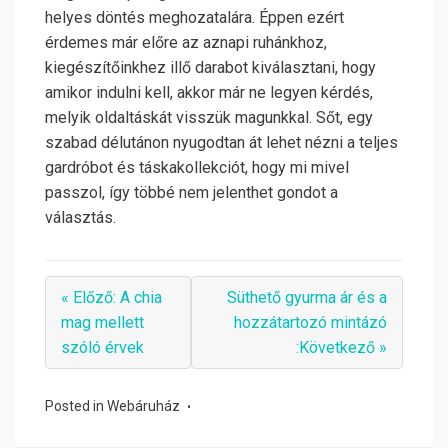
helyes döntés meghozatalára. Éppen ezért
érdemes már előre az aznapi ruhánkhoz,
kiegészítőinkhez illő darabot kiválasztani, hogy
amikor indulni kell, akkor már ne legyen kérdés,
melyik oldaltáskát visszük magunkkal. Sőt, egy
szabad délutánon nyugodtan át lehet nézni a teljes
gardróbot és táskakollekciót, hogy mi mivel
passzol, így többé nem jelenthet gondot a
választás.
« Előző: A chia
Süthető gyurma ár és a
mag mellett
hozzátartozó mintázó
szóló érvek
:Következő »
Posted in
Webáruház