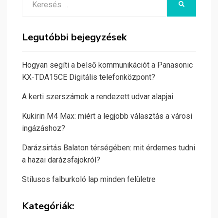
KERESÉS
for:
Legutóbbi bejegyzések
Hogyan segíti a belső kommunikációt a Panasonic
KX-TDA15CE Digitális telefonközpont?
A kerti szerszámok a rendezett udvar alapjai
Kukirin M4 Max: miért a legjobb választás a városi
ingázáshoz?
Darázsirtás Balaton térségében: mit érdemes tudni
a hazai darázsfajokról?
Stílusos falburkoló lap minden felületre
Kategóriák: