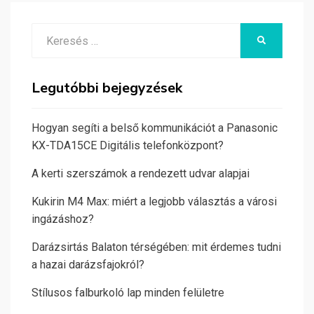
Search
KERESÉS
for:
Legutóbbi bejegyzések
Hogyan segíti a belső kommunikációt a Panasonic
KX-TDA15CE Digitális telefonközpont?
A kerti szerszámok a rendezett udvar alapjai
Kukirin M4 Max: miért a legjobb választás a városi
ingázáshoz?
Darázsirtás Balaton térségében: mit érdemes tudni
a hazai darázsfajokról?
Stílusos falburkoló lap minden felületre