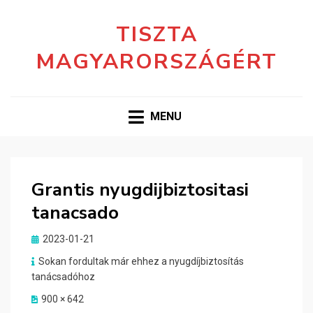
TISZTA
MAGYARORSZÁGÉRT
MENU
Grantis nyugdijbiztositasi
tanacsado
Posted
2023-01-21
on
Sokan fordultak már ehhez a nyugdíjbiztosítás
tanácsadóhoz
900 × 642