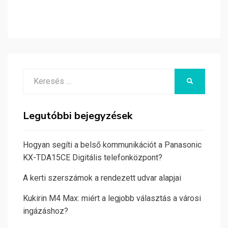
Search
KERESÉS
for:
Legutóbbi bejegyzések
Hogyan segíti a belső kommunikációt a Panasonic
KX-TDA15CE Digitális telefonközpont?
A kerti szerszámok a rendezett udvar alapjai
Kukirin M4 Max: miért a legjobb választás a városi
ingázáshoz?