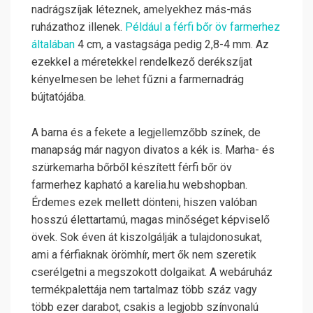
nadrágszíjak léteznek, amelyekhez más-más
ruházathoz illenek.
Például a férfi bőr öv farmerhez
általában
4 cm, a vastagsága pedig 2,8-4 mm. Az
ezekkel a méretekkel rendelkező derékszíjat
kényelmesen be lehet fűzni a farmernadrág
bújtatójába.
A barna és a fekete a legjellemzőbb színek, de
manapság már nagyon divatos a kék is. Marha- és
szürkemarha bőrből készített férfi bőr öv
farmerhez kapható a karelia.hu webshopban.
Érdemes ezek mellett dönteni, hiszen valóban
hosszú élettartamú, magas minőséget képviselő
övek.
Sok éven át kiszolgálják a tulajdonosukat,
ami a férfiaknak örömhír, mert ők nem szeretik
cserélgetni a megszokott dolgaikat. A webáruház
termékpalettája nem tartalmaz több száz vagy
több ezer darabot, csakis a legjobb színvonalú