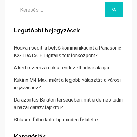
Search
KERESÉS
for:
Legutóbbi bejegyzések
Hogyan segíti a belső kommunikációt a Panasonic
KX-TDA15CE Digitális telefonközpont?
A kerti szerszámok a rendezett udvar alapjai
Kukirin M4 Max: miért a legjobb választás a városi
ingázáshoz?
Darázsirtás Balaton térségében: mit érdemes tudni
a hazai darázsfajokról?
Stílusos falburkoló lap minden felületre
Kategóriák: