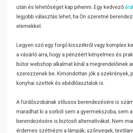
után és lehetőséget kap pihenni. Egy kedvező
ára
legjobb választás lehet, ha Ön szeretné berende
elemekkel.
Legyen szó egy forgó kisszékről vagy komplex ker
a vásárló arra, hogy a pénzéért kényelmes és prak
bútor webshop alkalmat kínál a megrendelőinek ar
szerezzenek be. Kimondottan jók a szekrények, p
konyhai szettek és ebédlőasztalok is.
A fürdőszobának stílusos berendezésére is szá
maradhat ki a sorból sem a gyermekszoba, sem a 
berendezésére is biztosít alternatívákat. Nem ma
érdemes szétnézni a lámpák, szőnyegek, textilany