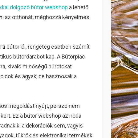
kkal dolgozó bútor webshop
a lehető
zni az otthonát, méghozzá kényelmes
ti bútorról, rengeteg esetben számít
tikus bútordarabot kap. A Bútorpiac
ra, kiváló minőségű búrotokat
olcok és ágyak, de hasznosak a
mos megoldást nyújt, persze nem
kert. Ez a bútor webshop az iroda
radnak ki a dekorációk sem, vagyis
agok, tükrök és elektronikai termékek