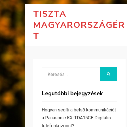
TISZTA
MAGYARORSZÁGÉR
T
Search
KERESÉS
for:
Legutóbbi bejegyzések
Hogyan segíti a belső kommunikációt
a Panasonic KX-TDA15CE Digitális
telefonközpont?