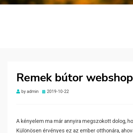
Remek bútor webshop 
Posted
by
admin
2019-10-22
on
A kényelem ma már annyira megszokott dolog, ho
Különösen érvényes ez az ember otthonára, ahov