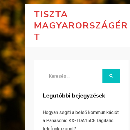
TISZTA
MAGYARORSZÁGÉR
T
Search
KERESÉS
for:
Legutóbbi bejegyzések
Hogyan segíti a belső kommunikációt
a Panasonic KX-TDA15CE Digitális
telefonközpont?