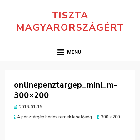
TISZTA
MAGYARORSZÁGÉRT
MENU
onlinepenztargep_mini_m-
300×200
Posted
2018-01-16
on
A pénztárgép bérlés remek lehetőség
300 × 200