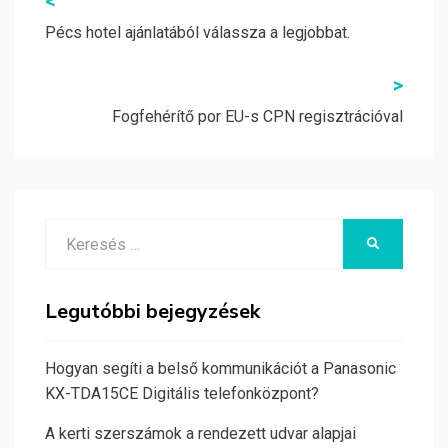
Bejegyzés
<
navigáció
Pécs hotel ajánlatából válassza a legjobbat.
>
Fogfehérítő por EU-s CPN regisztrációval
Search
KERESÉS
for:
Legutóbbi bejegyzések
Hogyan segíti a belső kommunikációt a Panasonic
KX-TDA15CE Digitális telefonközpont?
A kerti szerszámok a rendezett udvar alapjai