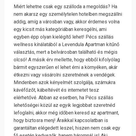
Miért lehetne csak egy szálloda a megoldás? Ha
nem akarsz egy személytelen hotelben megszállni
addig, amíg a városban vagy, akkor érdemes volna
egy kicsit más kategóriában keresgélni, ami
egyben épp olyan kielégítő lehet! Pécs szállás
wellness kínálatából a Levendula Apartman kitűnő
választás, mert a belvárosban található és mégis
olcsó! A másik érv mellette, hogy ebből kifolyólag
bármit egyszerűen el lehet érni a környéken, akár
étkezni vagy vásárolni szeretnének a vendégek.
Mindenben azok kényelmét szolgálja, számukra
kávéfőzőt, kábeltévét és internetet tesz
elérhetővé. Abban az esetben, ha Pécs szállás
lehetőségei közül az egyik legjobbat szeretnéd
lefoglalni, akkor még időben keresd az apartmant,
hogy biztosra menj!
Áraikkal kapcsolatban is
garantáltan elégedett leszel, hiszen nem csak egy
fő esetén kedvezők, hanem háromnál is! Aki