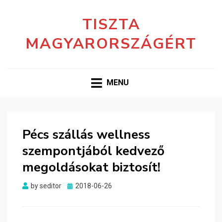
TISZTA
MAGYARORSZÁGÉRT
MENU
Pécs szállás wellness
szempontjából kedvező
megoldásokat biztosít!
Posted
by
seditor
2018-06-26
on