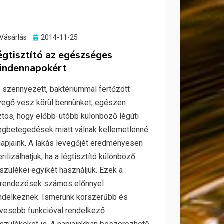
Posted
Vásárlás
2014-11-25
on
égtisztító az egészséges
indennapokért
 szennyezett, baktériummal fertőzött
vegő vesz körül bennünket, egészen
ztos, hogy előbb-utóbb különböző légúti
gbetegedések miatt válnak kellemetlenné
napjaink. A lakás levegőjét eredményesen
erilizálhatjuk, ha a légtisztító különböző
szülékei egyikét használjuk. Ezek a
rendezések számos előnnyel
ndelkeznek. Ismerünk korszerűbb és
vesebb funkcióval rendelkező