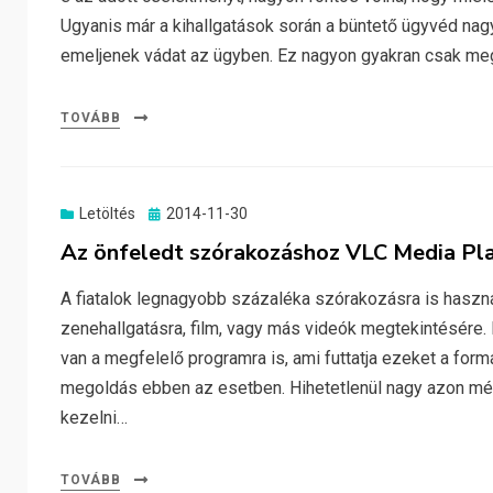
Ugyanis már a kihallgatások során a büntető ügyvéd nagyo
emeljenek vádat az ügyben. Ez nagyon gyakran csak me
TOVÁBB
Posted
Letöltés
2014-11-30
on
Az önfeledt szórakozáshoz VLC Media Pla
A fiatalok legnagyobb százaléka szórakozásra is haszná
zenehallgatásra, film, vagy más videók megtekintésére
van a megfelelő programra is, ami futtatja ezeket a form
megoldás ebben az esetben. Hihetetlenül nagy azon m
kezelni…
TOVÁBB