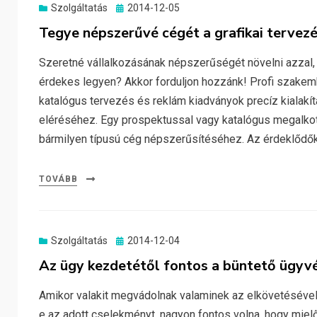
Posted
Szolgáltatás
2014-12-05
on
Tegye népszerűvé cégét a grafikai tervezé
Szeretné vállalkozásának népszerűségét növelni azzal
érdekes legyen? Akkor forduljon hozzánk! Profi szakembe
katalógus tervezés és reklám kiadványok precíz kialakítá
eléréséhez. Egy prospektussal vagy katalógus megalkot
bármilyen típusú cég népszerűsítéséhez. Az érdeklődő
TOVÁBB
Posted
Szolgáltatás
2014-12-04
on
Az ügy kezdetétől fontos a büntető ügyvé
Amikor valakit megvádolnak valaminek az elkövetésével, 
e az adott cselekményt, nagyon fontos volna, hogy mie