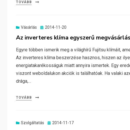
TOVÁBB
Posted
Vásárlás
2014-11-20
on
Az inverteres klíma egyszerű megvásárlá
Egyre többen ismerik meg a világhírű Fujitsu klímáit, am
Az inverteres klíma beszerzése hasznos, hiszen az ilye
energiatakarékosságuk miatt annyira ismertek. Egy ered
viszont weboldalukon akciók is találhatóak. Ha valaki 
drága,…
TOVÁBB
Posted
Szolgáltatás
2014-11-17
on