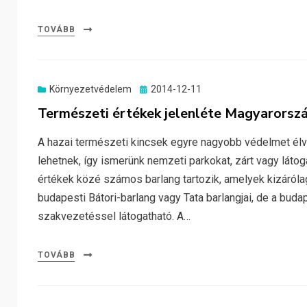
TOVÁBB
Posted
Környezetvédelem
2014-12-11
on
Természeti értékek jelenléte Magyarorsz
A hazai természeti kincsek egyre nagyobb védelmet élv
lehetnek, így ismerünk nemzeti parkokat, zárt vagy látog
értékek közé számos barlang tartozik, amelyek kizárólag 
budapesti Bátori-barlang vagy Tata barlangjai, de a bud
szakvezetéssel látogatható. A…
TOVÁBB