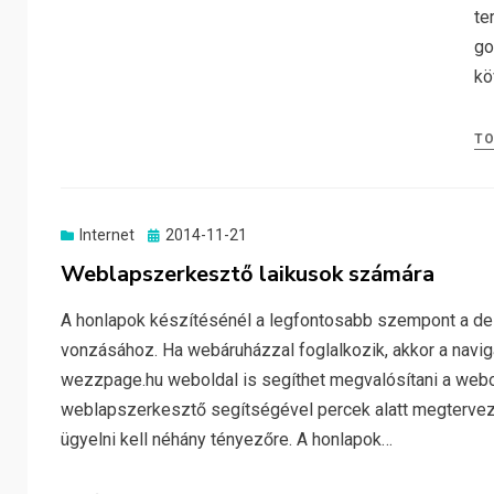
te
go
kö
T
Posted
Internet
2014-11-21
on
Weblapszerkesztő laikusok számára
A honlapok készítésénél a legfontosabb szempont a des
vonzásához. Ha webáruházzal foglalkozik, akkor a navigác
wezzpage.hu weboldal is segíthet megvalósítani a webol
weblapszerkesztő segítségével percek alatt megtervezh
ügyelni kell néhány tényezőre. A honlapok…