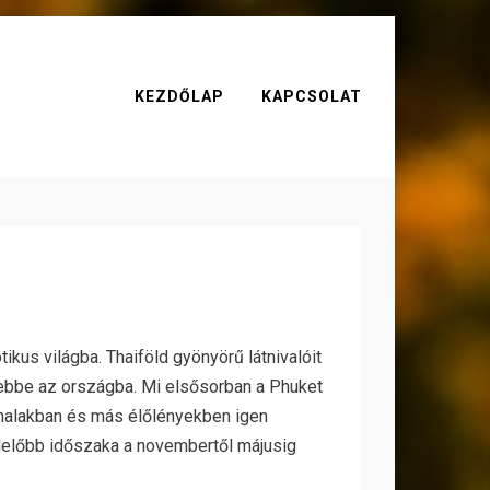
KEZDŐLAP
KAPCSOLAT
kus világba. Thaiföld gyönyörű látnivalóit
ebbe az országba. Mi elsősorban a Phuket
ly halakban és más élőlényekben igen
lelőbb időszaka a novembertől májusig