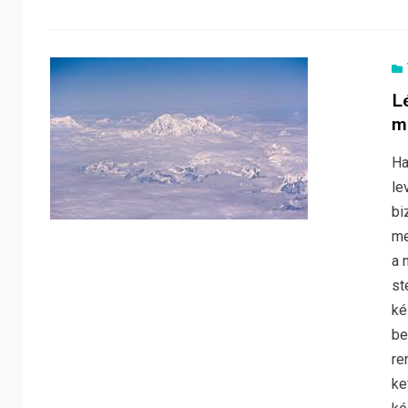
L
m
Ha
le
bi
me
a 
st
ké
be
re
ke