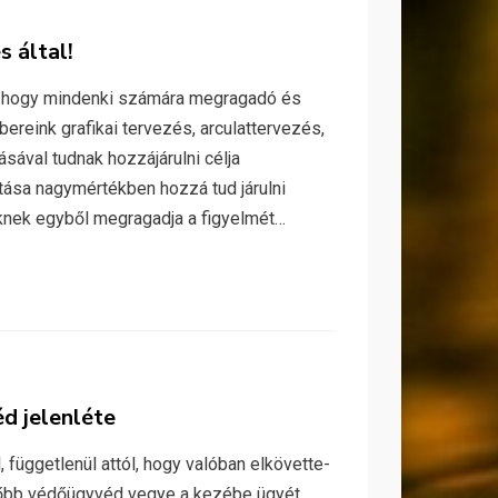
s által!
, hogy mindenki számára megragadó és
reink grafikai tervezés, arculattervezés,
sával tudnak hozzájárulni célja
ása nagymértékben hozzá tud járulni
knek egyből megragadja a figyelmét…
d jelenléte
függetlenül attól, hogy valóban elkövette-
lőbb védőügyvéd vegye a kezébe ügyét.