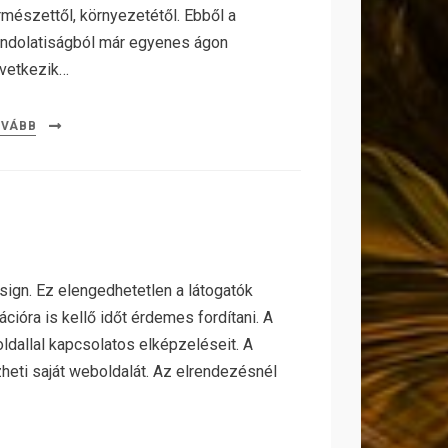
rmészettől, környezetétől. Ebből a
ndolatiságból már egyenes ágon
vetkezik…
OVÁBB
ign. Ez elengedhetetlen a látogatók
ióra is kellő időt érdemes fordítani. A
dallal kapcsolatos elképzeléseit. A
eti saját weboldalát. Az elrendezésnél