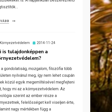
szülékeket is. A napjainkban beszerezhető
gtisztítók…
OVÁBB
Posted
Környezetvédelem
2014-11-24
on
i is tulajdonképpen a
örnyezetvédelem?
 a gondolatiság, mozgalom, filozófia több
rületen nyilvánul meg, így nem lehet csupán
ek közül egyik megemlítésével megfejteni
t, hogy mi az a környezetvédelem. Az
eológia szerint az ember része a
rnyezetnek, felelősséget kell viseljen érte,
lamint nagy mértékben függ a