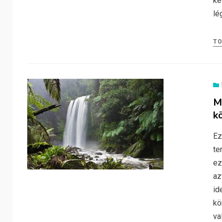
ké
lé
T
M
k
Ez
te
ez
az
id
kö
va