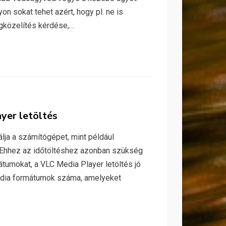
n sokat tehet azért, hogy pl. ne is
gközelítés kérdése,…
yer letöltés
lja a számítógépet, mint például
. Ehhez az időtöltéshez azonban szükség
átumokat, a VLC Media Player letöltés jó
édia formátumok száma, amelyeket