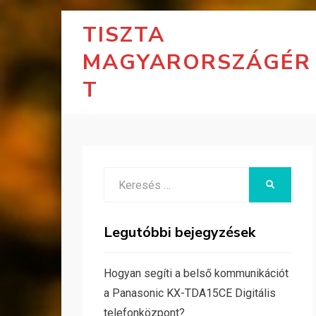
TISZTA
MAGYARORSZÁGÉR
T
Search
KERESÉS
for:
Legutóbbi bejegyzések
Hogyan segíti a belső kommunikációt
a Panasonic KX-TDA15CE Digitális
telefonközpont?