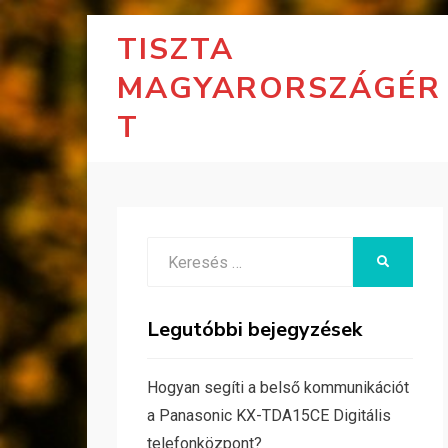
TISZTA
MAGYARORSZÁGÉR
T
Search
KERESÉS
for:
Legutóbbi bejegyzések
Hogyan segíti a belső kommunikációt
a Panasonic KX-TDA15CE Digitális
telefonközpont?