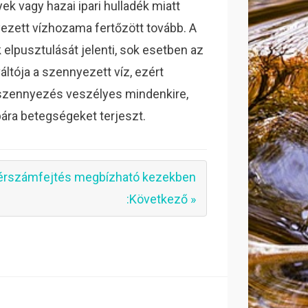
vagy hazai ipari hulladék miatt
ezett vízhozama fertőzött tovább. A
 elpusztulását jelenti, sok esetben az
ltója a szennyezett víz, ezért
zszennyezés veszélyes mindenkire,
ára betegségeket terjeszt.
érszámfejtés megbízható kezekben
:Következő »