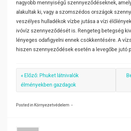
nagyobb mennyiségű szennyeződéseknek, amelyek 
alakultak ki, vagy a szomszédos országok szenny
veszélyes hulladékok vízbe jutása a vízi élőlények
ivóvíz szennyeződését is. Rengeteg betegség kivá
lényeges odafigyelni ennek csökkentésére. A ví
hiszen szennyeződések esetén a levegőbe jutó p
« Előző: Phuket látnivalók
B
élményekben gazdagok
Posted in
Környezetvédelem