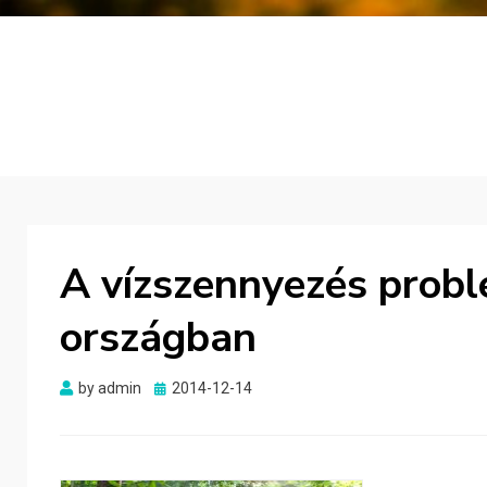
A vízszennyezés probl
országban
Posted
by
admin
2014-12-14
on