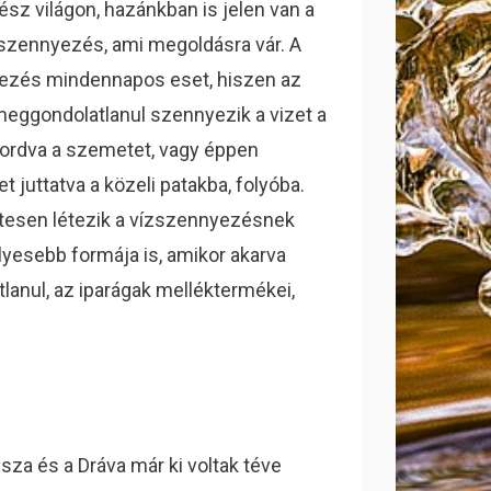
ész világon, hazánkban is jelen van a
szennyezés, ami megoldásra vár. A
ezés mindennapos eset, hiszen az
eggondolatlanul szennyezik a vizet a
hordva a szemetet, vagy éppen
t juttatva a közeli patakba, folyóba.
esen létezik a vízszennyezésnek
yesebb formája is, amikor akarva
tlanul, az iparágak melléktermékei,
sza és a Dráva már ki voltak téve