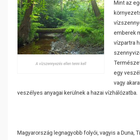
Mint az eg
környezet
vízszenny
emberek m
vízpartra 
szennyvize
Természet
A vízszennyezés ellen tenni kell
egy veszél
vagy akara
veszélyes anyagai kerülnek a hazai vízhálózatba.
Magyarország legnagyobb folyói, vagyis a Duna, Ti