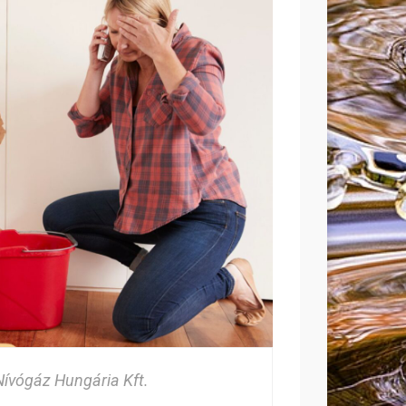
Nívógáz Hungária Kft.