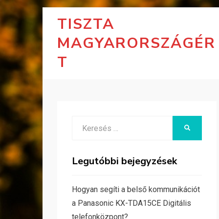
TISZTA
MAGYARORSZÁGÉR
T
Search
KERESÉS
for:
Legutóbbi bejegyzések
Hogyan segíti a belső kommunikációt
a Panasonic KX-TDA15CE Digitális
telefonközpont?