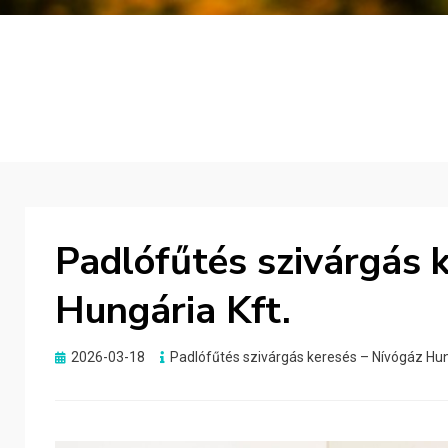
Padlófűtés szivárgás 
Hungária Kft.
Posted
2026-03-18
Padlófűtés szivárgás keresés – Nívógáz Hun
on