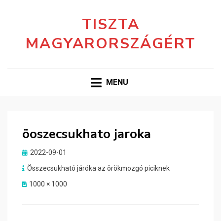
TISZTA
MAGYARORSZÁGÉRT
MENU
öoszecsukhato jaroka
Posted
2022-09-01
on
Összecsukható járóka az örökmozgó piciknek
1000 × 1000