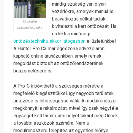
mindig szükség van olyan
vezérlőkre, amelyek manuális
beavatkozás nélkül tudják
Minőségi
kivitelezni a kert öntözését. Ha
öntözéstechnika
érdekli a minőségi
öntözéstechnika, akkor látogasson
el üzletünkbe!
A Hunter Pro C3 már egészen kedvező áron
kapható online áruházunkban, amely remek
megoldást biztosít az öntözőrendszerének
beüzemelésére is.
A Pro-C kibővíthető a szükséges méretre a
megfelelő kiegészítőkkel, így nagyobb területek
öntözése is lehetségessé válik. A modulrendszer
megkönnyíti a raktározást, mivel így csak négyféle
egységet kell tárolni, ami helyet takarít meg Önnek,
a további eszközök számára. Nem a
modulrendszerű felépítés az egyetlen előnye