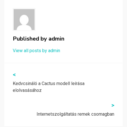
Published by
admin
View all posts by admin
Bejegyzés
<
navigáció
Kedvcsináló a Cactus modell leírása
elolvasásához
>
Internetszolgáltatás remek csomagban