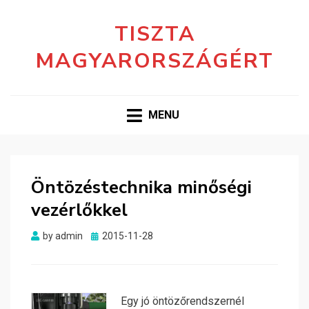
TISZTA
MAGYARORSZÁGÉRT
MENU
Öntözéstechnika minőségi
vezérlőkkel
Posted
by
admin
2015-11-28
on
Egy jó öntözőrendszernél