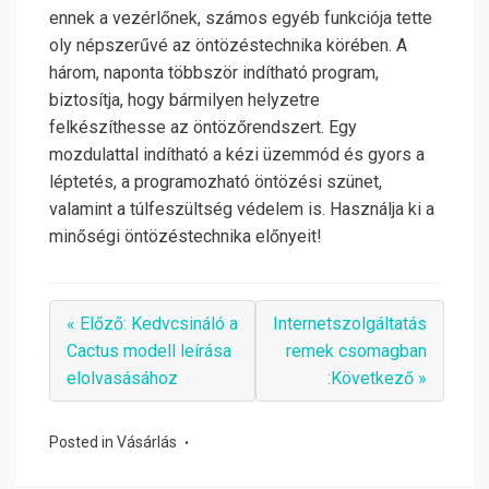
ennek a vezérlőnek, számos egyéb funkciója tette
oly népszerűvé az öntözéstechnika körében. A
három, naponta többször indítható program,
biztosítja, hogy bármilyen helyzetre
felkészíthesse az öntözőrendszert. Egy
mozdulattal indítható a kézi üzemmód és gyors a
léptetés, a programozható öntözési szünet,
valamint a túlfeszültség védelem is. Használja ki a
minőségi öntözéstechnika előnyeit!
« Előző: Kedvcsináló a
Internetszolgáltatás
Cactus modell leírása
remek csomagban
elolvasásához
:Következő »
Posted in
Vásárlás