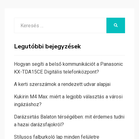
Search
KERESÉS
for:
Legutóbbi bejegyzések
Hogyan segíti a belső kommunikációt a Panasonic
KX-TDA15CE Digitális telefonközpont?
A kerti szerszámok a rendezett udvar alapjai
Kukirin M4 Max: miért a legjobb választás a városi
ingázáshoz?
Darázsirtás Balaton térségében: mit érdemes tudni
a hazai darázsfajokról?
Stílusos falburkoló lap minden felületre