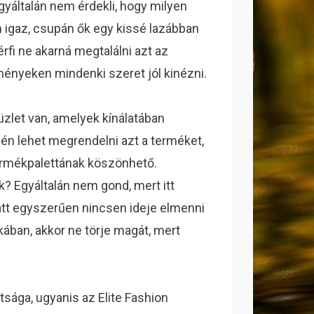
gyáltalán nem érdekli, hogy milyen
m igaz, csupán ők egy kissé lazábban
rfi ne akarná megtalálni azt az
ményeken mindenki szeret jól kinézni.
zlet van, amelyek kínálatában
én lehet megrendelni azt a terméket,
termékpalettának köszönhető.
? Egyáltalán nem gond, mert itt
att egyszerűen nincsen ideje elmenni
kában, akkor ne törje magát, mert
tsága, ugyanis az Elite Fashion