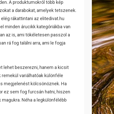
den. A produktumokról több kép
azokat a darabokat, amelyek tetszenek.
elég rákattintani az elitedivat.hu
ivel minden árucikk kategóriákba van
an az is, ami tökéletesen passzol a
n rá fog találni arra, ami le fogja
t lehet beszerezni, hanem a kicsit
k remekül variálhatóak különféle
emes megjelenést kölcsönöznek. Ha
or ez sem fog furcsán hatni, hiszen
ik magukra. Néha a legkülönfélébb