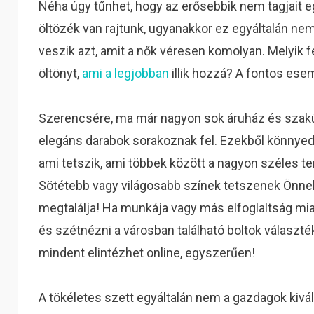
Néha úgy tűnhet, hogy az erősebbik nem tagjait e
öltözék van rajtunk, ugyanakkor ez egyáltalán ne
veszik azt, amit a nők véresen komolyan. Melyik fé
öltönyt,
ami a legjobban
illik hozzá? A fontos ese
Szerencsére, ma már nagyon sok áruház és szakü
elegáns darabok sorakoznak fel. Ezekből könnyed
ami tetszik, ami többek között a nagyon széles 
Sötétebb vagy világosabb színek tetszenek Önnek
megtalálja! Ha munkája vagy más elfoglaltság mi
és szétnézni a városban található boltok választé
mindent elintézhet online, egyszerűen!
A tökéletes szett egyáltalán nem a gazdagok kivál