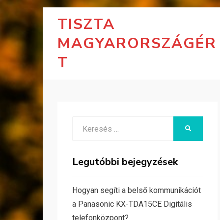
TISZTA
MAGYARORSZÁGÉR
T
Search
KERESÉS
for:
Legutóbbi bejegyzések
Hogyan segíti a belső kommunikációt
a Panasonic KX-TDA15CE Digitális
telefonközpont?