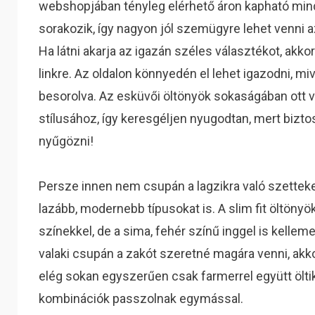
webshopjában tényleg elérhető áron kapható min
sorakozik, így nagyon jól szemügyre lehet venni 
Ha látni akarja az igazán széles választékot, akkor 
linkre. Az oldalon könnyedén el lehet igazodni, m
besorolva. Az esküvői öltönyök sokaságában ott v
stílusához, így keresgéljen nyugodtan, mert biztosa
nyűgözni!
Persze innen nem csupán a lagzikra való szetteke
lazább, modernebb típusokat is. A slim fit öltönyö
színekkel, de a sima, fehér színű inggel is kell
valaki csupán a zakót szeretné magára venni, akk
elég sokan egyszerűen csak farmerrel együtt ölt
kombinációk passzolnak egymással.