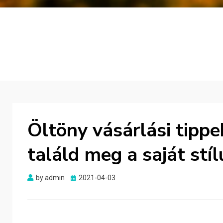
Öltöny vásárlási tippek
találd meg a saját stí
Posted
by
admin
2021-04-03
on