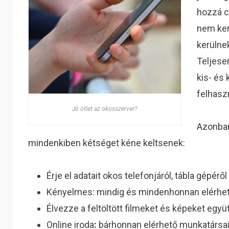
hozzá c
nem ker
kerülnek
Teljese
kis- és
felhasz
Jó ötlet az okosszerver?
Azonban
mindenkiben kétséget kéne keltsenek:
Érje el adatait okos telefonjáról, tábla gépér
Kényelmes: mindig és mindenhonnan elérhe
Élvezze a feltöltött filmeket és képeket együt
Online iroda
:
bárhonnan elérhető munkatársai