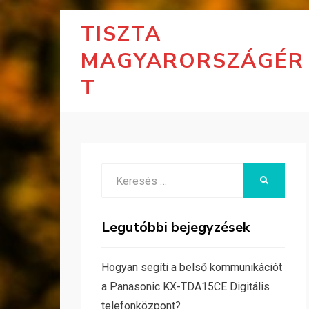
TISZTA
MAGYARORSZÁGÉR
T
Search
KERESÉS
for:
Legutóbbi bejegyzések
Hogyan segíti a belső kommunikációt
a Panasonic KX-TDA15CE Digitális
telefonközpont?