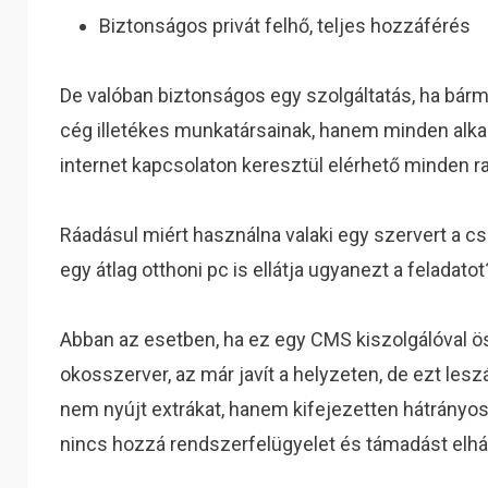
Biztonságos privát felhő, teljes hozzáférés
De valóban biztonságos egy szolgáltatás, ha bárm
cég illetékes munkatársainak, hanem minden alk
internet kapcsolaton keresztül elérhető minden raj
Ráadásul miért használna valaki egy szervert a cs
egy átlag otthoni pc is ellátja ugyanezt a feladatot
Abban az esetben, ha ez egy CMS kiszolgálóval ös
okosszerver, az már javít a helyzeten, de ezt les
nem nyújt extrákat, hanem kifejezetten hátrányos
nincs hozzá rendszerfelügyelet és támadást elhá