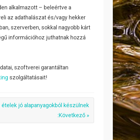
en alkalmazott – beleértve a
li az adathalászat és/vagy hekker
ban, szerverben, sokkal nagyobb kárt
égű információhoz juthatnak hozzá
atai, szoftverei garantáltan
ting
szolgáltatásait!
 ételek jó alapanyagokból készülnek
:Következő »