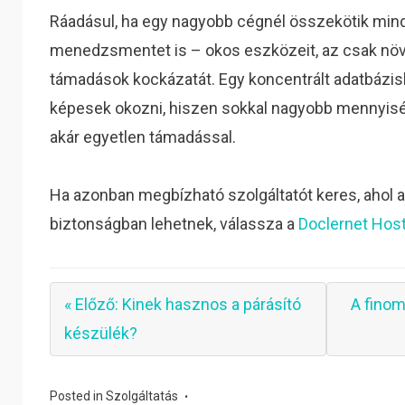
Ráadásul, ha egy nagyobb cégnél összekötik mind
menedzsmentet is – okos eszközeit, az csak növe
támadások kockázatát. Egy koncentrált adatbázis
képesek okozni, hiszen sokkal nagyobb mennyis
akár egyetlen támadással.
Ha azonban megbízható szolgáltatót keres, ahol ad
biztonságban lehetnek, válassza a
Doclernet Hos
« Előző: Kinek hasznos a párásító
A finom
készülék?
Posted in
Szolgáltatás