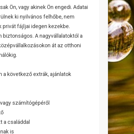
sak Ön, vagy akinek Ön engedi. Adatai
ülnek ki nyilvános felhőbe, nem
 privát fájljai idegen kezekbe.
n biztonságos. A nagyvállalatoktól a
 középvállalkozásokon át az otthoni
nálókig.
 a következő extrák, ajánlatok
ől vagy számítógépéről
tő
t a családdal
nak is