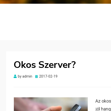
Okos Szerver?
Posted
by
admin
2017-02-19
on
Az okos
jól han