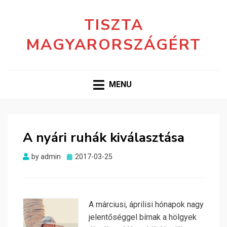
TISZTA
MAGYARORSZÁGÉRT
MENU
A nyári ruhák kiválasztása
Posted
by
admin
2017-03-25
on
A márciusi, áprilisi hónapok nagy
jelentőséggel bírnak a hölgyek