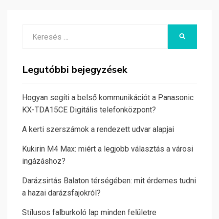
Search
KERESÉS
for:
Legutóbbi bejegyzések
Hogyan segíti a belső kommunikációt a Panasonic
KX-TDA15CE Digitális telefonközpont?
A kerti szerszámok a rendezett udvar alapjai
Kukirin M4 Max: miért a legjobb választás a városi
ingázáshoz?
Darázsirtás Balaton térségében: mit érdemes tudni
a hazai darázsfajokról?
Stílusos falburkoló lap minden felületre