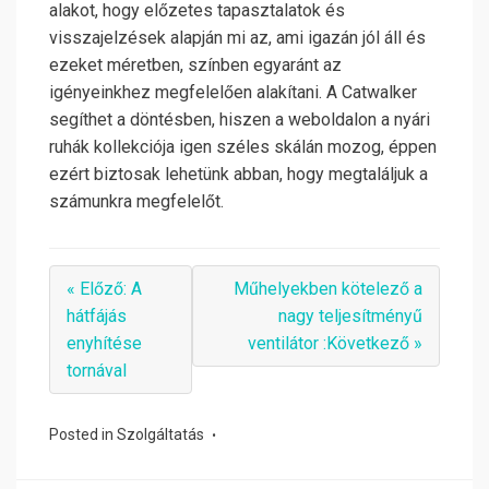
alakot, hogy előzetes tapasztalatok és
visszajelzések alapján mi az, ami igazán jól áll és
ezeket méretben, színben egyaránt az
igényeinkhez megfelelően alakítani. A Catwalker
segíthet a döntésben, hiszen a weboldalon a nyári
ruhák kollekciója igen széles skálán mozog, éppen
ezért biztosak lehetünk abban, hogy megtaláljuk a
számunkra megfelelőt.
« Előző: A
Műhelyekben kötelező a
hátfájás
nagy teljesítményű
enyhítése
ventilátor :Következő »
tornával
Posted in
Szolgáltatás