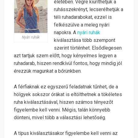
életében. Végre kiüríthetjük a
ruhásszekrényt, lecserélhetjük a
téli ruhadarabokat, ezzel is
felkészülve a meleg nyári
napokra. A
nyári ruhák
Nyári ruhák
kiválasztása több szempont
szerint történhet. Elsődlegesen
azt tartjuk szem előtt, hogy kényelmes legyen a
ruhadarab, hiszen rendkívül fontos, hogy mindig jól
érezzük magunkat a bőrünkben.
A férfiaknak ez egyszerű feladatnak tűnhet, de a
hölgyek sokszor órákat is eltölthetnek a tökéletes
ruha kiválasztásával, hiszen számos tényezőt
figyelembe kell venni. Mégis, talán könnyebb
dönteni, mivel több a választási lehetőség.
A típus kiválasztásakor figyelembe kell venni az