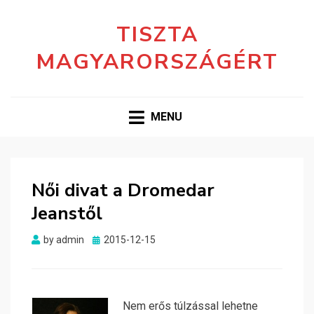
TISZTA
MAGYARORSZÁGÉRT
MENU
Női divat a Dromedar
Jeanstől
Posted
by
admin
2015-12-15
on
Nem erős túlzással lehetne