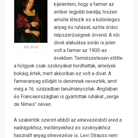
kijelenteni, hogy a farmer az
ember legjobb barátja, hiszen
amióta létezik ez a különleges
anyag és ruházat, azóta óriási
népszerűségnek örvend. A női
divat alakulása során is jelen
Női divat
volt a farmer az 1900-as
években. Természetesen előtte
a hölgyek csak szoknyákat hordhattak, amelyek
bokáig értek, mert akkoriban ez volt a divat. A
farmeranyag elődjét is denimnek nevezték, amit
még a 16. században tanulmányoztak. Angliában
és Franciaországban is gyártottak ruhákat „serge
de Nímes” néven.
A szakértők szerint ebből az elnevezésből ered a
nadrágokhoz, mellényekhez és szoknyákhoz
használt anyag elnevezése is. Levi Strauss nem