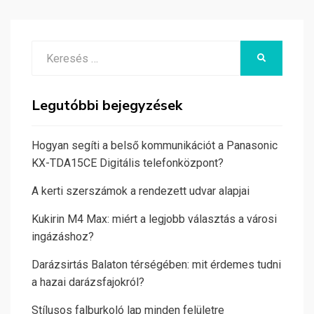
Search
KERESÉS
for:
Legutóbbi bejegyzések
Hogyan segíti a belső kommunikációt a Panasonic
KX-TDA15CE Digitális telefonközpont?
A kerti szerszámok a rendezett udvar alapjai
Kukirin M4 Max: miért a legjobb választás a városi
ingázáshoz?
Darázsirtás Balaton térségében: mit érdemes tudni
a hazai darázsfajokról?
Stílusos falburkoló lap minden felületre