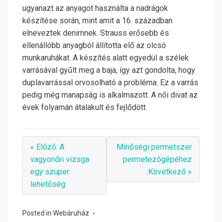
ugyanazt az anyagot használta a nadrágok
készítése során, mint amit a 16. században
elneveztek denimnek. Strauss erősebb és
ellenállóbb anyagból állította elő az olcsó
munkaruhákat. A készítés alatt egyedül a szélek
varrásával gyűlt meg a baja, így azt gondolta, hogy
duplavarrással orvosolható a probléma. Ez a varrás
pedig még manapság is alkalmazott. A női divat az
évek folyamán átalakult és fejlődött.
« Előző: A
Minőségi permetszer
vagyonőri vizsga
permetezőgépéhez
egy szuper
:Következő »
lehetőség
Posted in
Webáruház