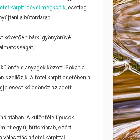
fotel kárpit idővel megkopik
, esetleg
nyújtani a bútordarab.
st követően bárki gyönyörűvé
lkalmatosságát.
a különféle anyagok között. Sokan a
 szellőzik. A fotel kárpit esetében a
egjelenést kölcsönöz az adott
ínálatában. A különféle típusok
mint egy új bútordarab, ezért
választás a fotel kárpittal