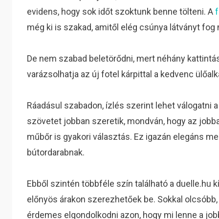
evidens, hogy sok időt szoktunk benne tölteni. A
még ki is szakad, amitől elég csúnya látványt fog 
De nem szabad beletörődni, mert néhány kattintá
varázsolhatja az új fotel kárpittal a kedvenc ülőa
Ráadásul szabadon, ízlés szerint lehet válogatni 
szövetet jobban szeretik, mondván, hogy az jobban
műbőr is gyakori választás. Ez igazán elegáns m
bútordarabnak.
Ebből szintén többféle szín található a duelle.hu k
előnyös árakon szerezhetőek be. Sokkal olcsóbb, 
érdemes elgondolkodni azon, hogy mi lenne a jobb 