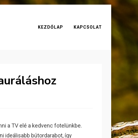
KEZDŐLAP
KAPCSOLAT
tauráláshoz
ni a TV elé a kedvenc fotelünkbe.
i ideálisabb bútordarabot, így