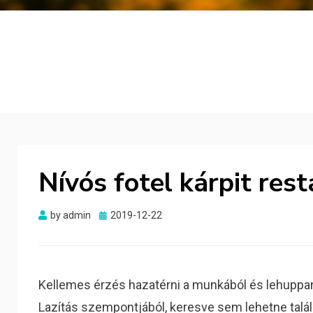
Nívós fotel kárpit res
Posted
by
admin
2019-12-22
on
Kellemes érzés hazatérni a munkából és lehuppan
Lazítás szempontjából, keresve sem lehetne találn