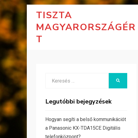
TISZTA
MAGYARORSZÁGÉR
T
Search
KERESÉS
for:
Legutóbbi bejegyzések
Hogyan segíti a belső kommunikációt
a Panasonic KX-TDA15CE Digitális
telefonközpont?