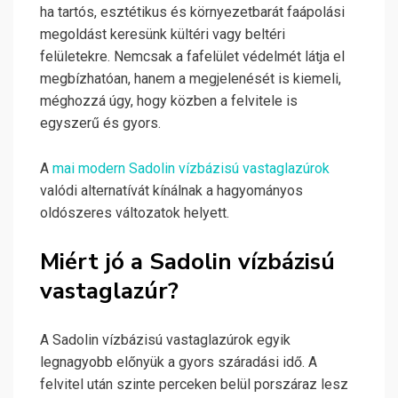
ha tartós, esztétikus és környezetbarát faápolási
megoldást keresünk kültéri vagy beltéri
felületekre. Nemcsak a fafelület védelmét látja el
megbízhatóan, hanem a megjelenését is kiemeli,
méghozzá úgy, hogy közben a felvitele is
egyszerű és gyors.
A
mai modern Sadolin vízbázisú vastaglazúrok
valódi alternatívát kínálnak a hagyományos
oldószeres változatok helyett.
Miért jó a Sadolin vízbázisú
vastaglazúr?
A Sadolin vízbázisú vastaglazúrok egyik
legnagyobb előnyük a gyors száradási idő. A
felvitel után szinte perceken belül porszáraz lesz