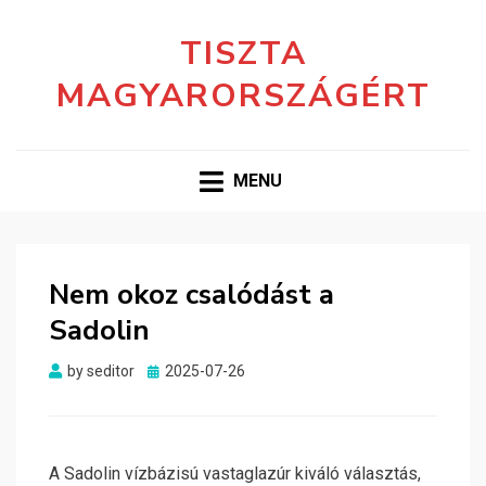
TISZTA
MAGYARORSZÁGÉRT
MENU
Nem okoz csalódást a
Sadolin
Posted
by
seditor
2025-07-26
on
A Sadolin vízbázisú vastaglazúr kiváló választás,