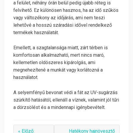
a felület, néhány órán belül pedig újabb réteg is
felvihető. Ez különösen hasznos, ha az idő szűkös
vagy változékony az időjárás, ami nem teszi
lehetővé a hosszú száradási idővel rendelkező
termékek használatát.
Emellett, a szagtalansága miatt, zárt térben is
komfortosan alkalmazható, mert nincs maró,
kellemetlen oldószeres kipárolgás, ami
megnehezítené a munkát vagy korlátozná a
használatot.
A selyemfényű bevonat védi a fát az UV-sugárzás
szürkítő hatásától, ellenáll a víznek, valamint jól tűri
a dörzsölést és a mindennapi igénybevételt.
« Előző:
Hatékony hajnövesztő