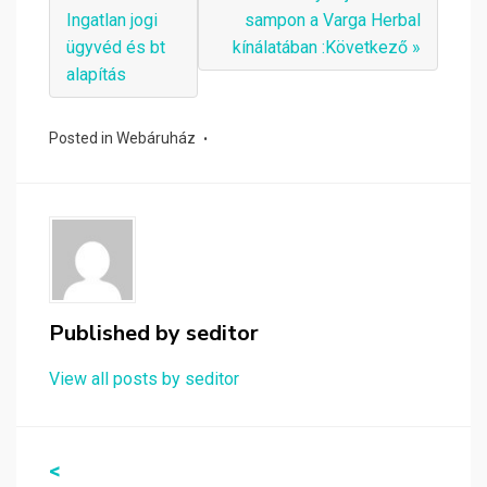
Ingatlan jogi
sampon a Varga Herbal
ügyvéd és bt
kínálatában :Következő »
alapítás
Posted in
Webáruház
Published by
seditor
View all posts by seditor
Bejegyzés
<