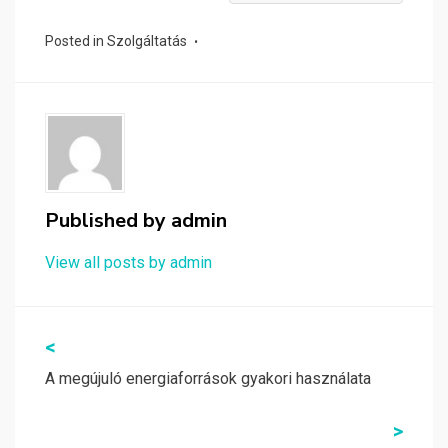
Posted in
Szolgáltatás
Published by
admin
View all posts by admin
Bejegyzés
<
navigáció
A megújuló energiaforrások gyakori használata
>