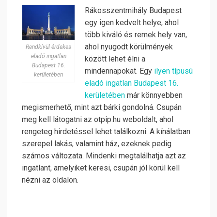
Rákosszentmihály Budapest
egy igen kedvelt helye, ahol
több kiváló és remek hely van,
ahol nyugodt körülmények
Rendkívül érdekes
eladó ingatlan
között lehet élni a
Budapest 16.
mindennapokat. Egy
ilyen típusú
kerületében
eladó ingatlan Budapest 16.
kerületében
már könnyebben
megismerhető, mint azt bárki gondolná. Csupán
meg kell látogatni az otpip.hu weboldalt, ahol
rengeteg hirdetéssel lehet találkozni. A kínálatban
szerepel lakás, valamint ház, ezeknek pedig
számos változata. Mindenki megtalálhatja azt az
ingatlant, amelyiket keresi, csupán jól körül kell
nézni az oldalon.