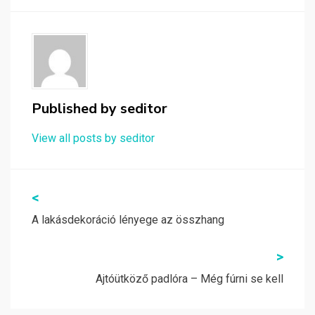
Published by
seditor
View all posts by seditor
Bejegyzés
<
navigáció
A lakásdekoráció lényege az összhang
>
Ajtóütköző padlóra – Még fúrni se kell