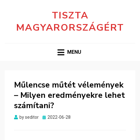
TISZTA
MAGYARORSZÁGÉRT
MENU
Műlencse műtét vélemények
– Milyen eredményekre lehet
számítani?
Posted
by
seditor
2022-06-28
on