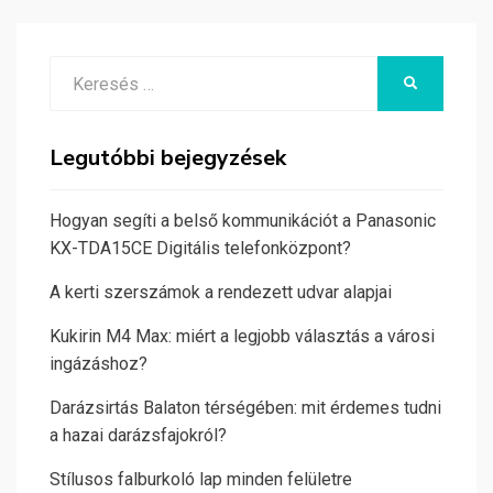
Search
KERESÉS
for:
Legutóbbi bejegyzések
Hogyan segíti a belső kommunikációt a Panasonic
KX-TDA15CE Digitális telefonközpont?
A kerti szerszámok a rendezett udvar alapjai
Kukirin M4 Max: miért a legjobb választás a városi
ingázáshoz?
Darázsirtás Balaton térségében: mit érdemes tudni
a hazai darázsfajokról?
Stílusos falburkoló lap minden felületre