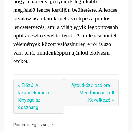
hogy a páciens igényeinek leginkább
megfelelő lencse kerüljön beültetésre. A lencse
kiválasztása utáni következő lépés a pontos
lencsetervezés, ami a világ egyik legpontosabb
optikai eszközével történik. A műlencse műtét
vélemények között valószínűleg erről is szó
van, tehát mindenképpen ajánlott elolvasni
ezeket.
« Előző: A
Ajtóütköző padlóra –
lakásdekoráció
Még fúrni se kell
lényege az
:Következő »
összhang
Posted in
Egészség