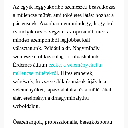
Az egyik leggyakoribb szemészeti beavatkozás
a műlencse műtét, ami tökéletes látást hozhat a
páciensnek. Azonban nem mindegy, hogy hol
és melyik orvos végzi el az operációt, mert a
minden szempontból legjobbat kell
választanunk. Például a dr. Nagymihály
szemészetéről kizárólag jót olvashatunk.
Érdemes átfutni
ezeket a véleményeket a
műlencse műtétekről
. Híres emberek,
színészek, közszereplők és mások írják le a
véleményüket, tapasztalatukat és a műtét által
elért eredményt a drnagymihaly.hu
weboldalon.
Összehangolt, professzionális, betegközpontú