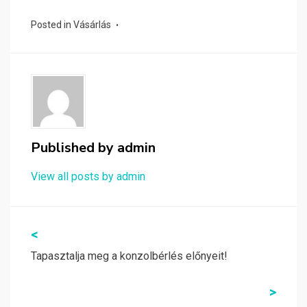
Posted in
Vásárlás
Published by
admin
View all posts by admin
Bejegyzés
<
navigáció
Tapasztalja meg a konzolbérlés előnyeit!
>