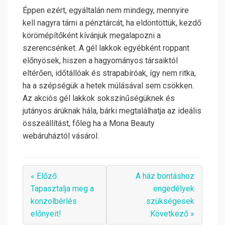
Éppen ezért, egyáltalán nem mindegy, mennyire
kell nagyra tárni a pénztárcát, ha eldöntöttük, kezdő
körömépítőként kívánjuk megalapozni a
szerencsénket. A gél lakkok egyébként roppant
előnyösek, hiszen a hagyományos társaiktól
eltérően, időtállóak és strapabíróak, így nem ritka,
ha a szépségük a hetek múlásával sem csökken.
Az akciós gél lakkok sokszínűségüknek és
jutányos árúknak hála, bárki megtalálhatja az ideális
összeállítást, főleg ha a Mona Beauty
webáruháztól vásárol.
« Előző:
A ház bontáshoz
Tapasztalja meg a
engedélyek
konzolbérlés
szükségesek
előnyeit!
:Következő »