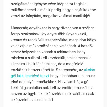
szolgáltatást igénybe véve időpontot foglal a
műkörmösénél, a másik pedig, hogy a saját kezébe
veszi az irányítást, megalkotva álmai manikűrjét.
Manapság egyébként is nagy divatja van a szóban
forgó szakmának, így egyre több ügyes kezű,
kreatív és rendkívüli szépérzékkel megáldott hölgy
választja a műkörmözést a hivatásának. A kezdők
nehéz helyzetben vannak a tekintetben, hogy
mindent a nulláról kell kezdeniük, ami nemcsak a
klientúra kialakítását takarja, de a megfelelő
eszközök beszerzését is. Szerencsére, az
akciós
gél lakk lehetővé teszi
, hogy olcsóbban juthassunk
első osztályú termékekhez. Ha valamiből, a gél
lakkból garantáltan sok kell az említett munkához,
hiszen az ügyfelek elképzeléseinek valóban csak
a képzelet szabhat határt.