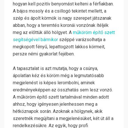
hogyan kell pozitív benyomást kelteni a férfiakban.
A bájos mosoly és a csillogó tekintet mellett, a
szép és ápolt körmök is nagy szerepet játszanak
abban, hogy a teremtés koronái vonzónak ítéljék
meg az előttük álló hölgyet. A
műköröm építő szett
segítségével bármikor
széppé varázsolhatja a
megkopott fényű, lepattogzott lakkos körmeit,
persze némi gyakorlat fejében.
A tapasztalat is azt mutatja, hogy a csúnya,
ápolatlan kéz és köröm még a legmutatósabb
megjelenést is képes lerombolni, aminek
eredményeképpen az összhatás sem lesz vonzó.
A műköröm építő szett tartalmával minden adott
ahhoz, hogy igényesen jelenhessen meg a
hétköznapok során. Azoknak a hölgynek, akik
szeretnék megújítani a megjelenésüket, két út áll a
rendelkezésükre. Az egyik, hogy profi