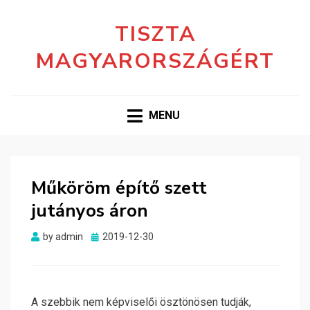
TISZTA
MAGYARORSZÁGÉRT
MENU
Műköröm építő szett
jutányos áron
Posted
by
admin
2019-12-30
on
A szebbik nem képviselői ösztönösen tudják,